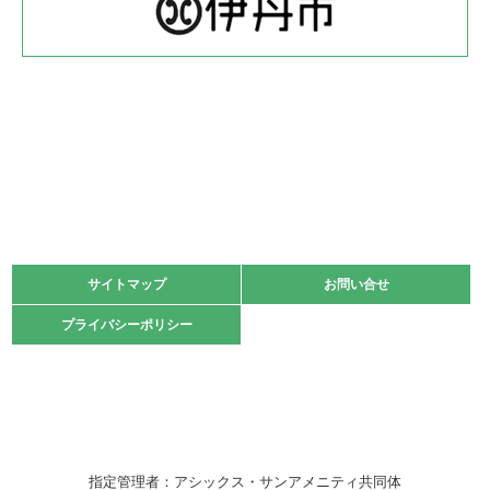
体育協会長杯 バドミントン競技の部
緑ケ丘体育館
2022.05.22
少年スポーツ大会 剣道の部
2022.06.05
阪神中学校 バレーボール優勝大会＊
緑ケ丘体育館
2021.11.13
マスターズスポーツフェスティバル「ビーチバレーボール
大会」開催
緑ケ丘体育館
サイトマップ
サイトマップ
お問い合せ
お問い合せ
2021.10.23
プライバシーポリシー
プライバシーポリシー
卓球選手権大会ラージボールの部開催☆
2021.10.20
車いすバスケチームの利用☆
緑ケ丘体育館
2021.06.26
指定管理者：アシックス・サンアメニティ共同体
伊丹市総合体育大会 バレーボール大会が開催されました