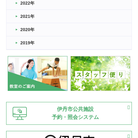
2022年
2026.03.11
スタッフ自慢
2021年
緑ケ丘体育館
2022.11.03
2020年
市民スポーツ祭 剣道の部開催
緑ケ丘体育館
2019年
2022.07.24
いたっぼーる大会☆彡
緑ケ丘体育館
2022.07.03
市内総合体育大会が開始
緑ケ丘体育館
猪名川運動広場
古池運動広場
市立野球場
2022.06.12
伊丹市公共施設
県知事杯争奪バレーボール大会が開催
予約・照会システム
緑ケ丘体育館
2022.05.05