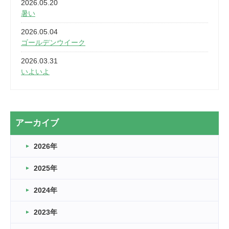
2026.05.20
暑い
2026.05.04
ゴールデンウイーク
2026.03.31
いよいよ
2026.03.28
2カ月
2026.03.20
アーカイブ
なぎなた
2026年
2026.03.16
どこよりも早い情報解禁
2025年
2026.03.15
車いすバスケとRくんのお話
2024年
2026.03.14
2023年
卒業・卒園の季節★