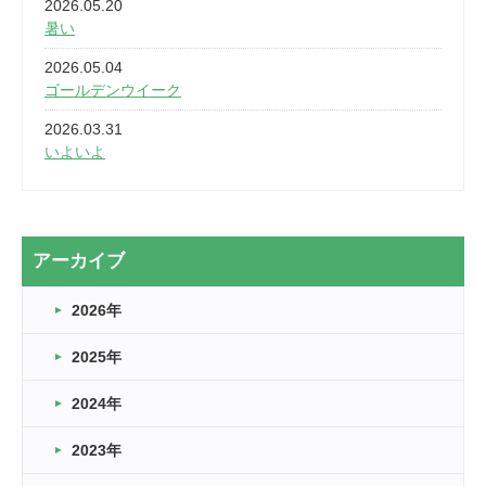
2026.05.20
暑い
2026.05.04
ゴールデンウイーク
2026.03.31
いよいよ
2026.03.28
2カ月
2026.03.20
アーカイブ
なぎなた
2026年
2026.03.16
どこよりも早い情報解禁
2025年
2026.03.15
車いすバスケとRくんのお話
2024年
2026.03.14
2023年
卒業・卒園の季節★