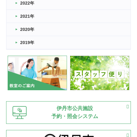
2022年
2026.03.11
スタッフ自慢
2021年
緑ケ丘体育館
2022.11.03
2020年
市民スポーツ祭 剣道の部開催
緑ケ丘体育館
2019年
2022.07.24
いたっぼーる大会☆彡
緑ケ丘体育館
2022.07.03
市内総合体育大会が開始
緑ケ丘体育館
猪名川運動広場
古池運動広場
市立野球場
2022.06.12
伊丹市公共施設
県知事杯争奪バレーボール大会が開催
予約・照会システム
緑ケ丘体育館
2022.05.05