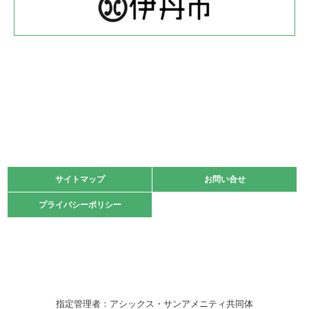
体育協会長杯 バドミントン競技の部
緑ケ丘体育館
2022.05.22
少年スポーツ大会 剣道の部
2022.06.05
阪神中学校 バレーボール優勝大会＊
緑ケ丘体育館
2021.11.13
マスターズスポーツフェスティバル「ビーチバレーボール
大会」開催
緑ケ丘体育館
サイトマップ
サイトマップ
お問い合せ
お問い合せ
2021.10.23
プライバシーポリシー
プライバシーポリシー
卓球選手権大会ラージボールの部開催☆
2021.10.20
車いすバスケチームの利用☆
緑ケ丘体育館
2021.06.26
指定管理者：アシックス・サンアメニティ共同体
伊丹市総合体育大会 バレーボール大会が開催されました