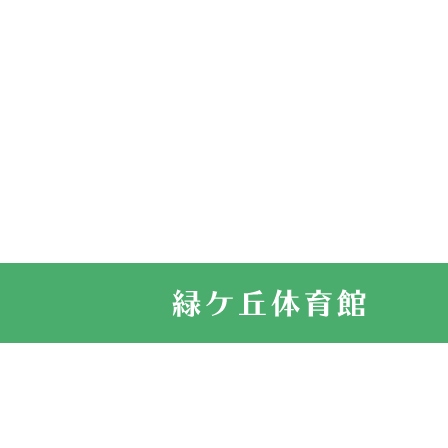
2026.03.14
卒業・卒園の
2026.03.11
スタッフ自慢
2022.11.03
市民スポーツ
2022.07.24
いたっぼーる
2022.07.03
市内総合体育
古池運動広場
2022.06.12
県知事杯争奪
2022.05.05
体育協会長杯
2022.05.22
少年スポーツ
2022.06.05
阪神中学校 
2021.11.13
マスターズス
サイトマップ
お問い合せ
プライバシ
緑ケ丘体育館
2021.10.23
卓球選手権大
2021.10.20
車いすバスケ