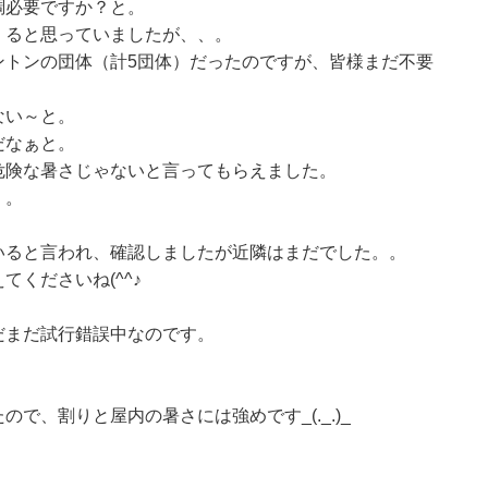
調必要ですか？と。
くると思っていましたが、、。
ントンの団体（計5団体）だったのですが、皆様まだ不要
ない～と。
だなぁと。
危険な暑さじゃないと言ってもらえました。
、。
いると言われ、確認しましたが近隣はまだでした。。
くださいね(^^♪
だまだ試行錯誤中なのです。
。
で、割りと屋内の暑さには強めです_(._.)_