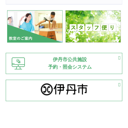
2022.07.24
いたっぼーる大会☆彡
緑ケ丘体育館
2022.07.03
市内総合体育大会が開始
緑ケ丘体育館
猪名川運動広場
古池運動広場
市立野球場
2022.06.12
伊丹市公共施設
県知事杯争奪バレーボール大会が開催
予約・照会システム
緑ケ丘体育館
2022.05.05
体育協会長杯 バドミントン競技の部
緑ケ丘体育館
2022.05.22
少年スポーツ大会 剣道の部
2022.06.05
阪神中学校 バレーボール優勝大会＊