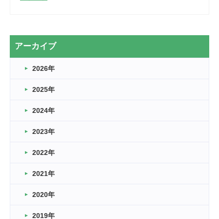
2026.03.28
2カ月
2026.03.20
アーカイブ
なぎなた
2026年
2026.03.16
どこよりも早い情報解禁
2025年
2026.03.15
車いすバスケとRくんのお話
2024年
2026.03.14
2023年
卒業・卒園の季節★
2022年
2026.03.11
スタッフ自慢
2021年
緑ケ丘体育館
2022.11.03
2020年
市民スポーツ祭 剣道の部開催
緑ケ丘体育館
2019年