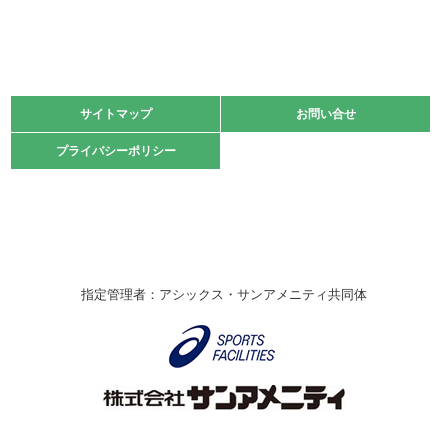
緑ケ丘体育館
2021.11.13
マスターズスポーツフェスティバル「ビーチバレーボール
大会」開催
緑ケ丘体育館
サイトマップ
サイトマップ
お問い合せ
お問い合せ
2021.10.23
プライバシーポリシー
プライバシーポリシー
卓球選手権大会ラージボールの部開催☆
2021.10.20
車いすバスケチームの利用☆
緑ケ丘体育館
2021.06.26
指定管理者：アシックス・サンアメニティ共同体
伊丹市総合体育大会 バレーボール大会が開催されました
★
緑ケ丘体育館
2020.12.20
なわとびイベントを開催しました！
緑ケ丘体育館