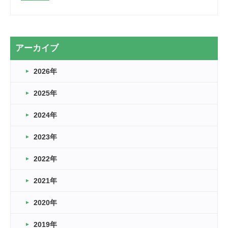
2026.03.28
2カ月
2026.03.20
アーカイブ
なぎなた
2026年
2026.03.16
どこよりも早い情報解禁
2025年
2026.03.15
車いすバスケとRくんのお話
2024年
2026.03.14
2023年
卒業・卒園の季節★
2022年
2026.03.11
スタッフ自慢
2021年
緑ケ丘体育館
2022.11.03
2020年
市民スポーツ祭 剣道の部開催
緑ケ丘体育館
2019年