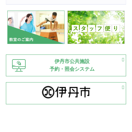
2022.07.24
いたっぼーる大会☆彡
緑ケ丘体育館
2022.07.03
市内総合体育大会が開始
緑ケ丘体育館
猪名川運動広場
古池運動広場
市立野球場
2022.06.12
伊丹市公共施設
県知事杯争奪バレーボール大会が開催
予約・照会システム
緑ケ丘体育館
2022.05.05
体育協会長杯 バドミントン競技の部
緑ケ丘体育館
2022.05.22
少年スポーツ大会 剣道の部
2022.06.05
阪神中学校 バレーボール優勝大会＊