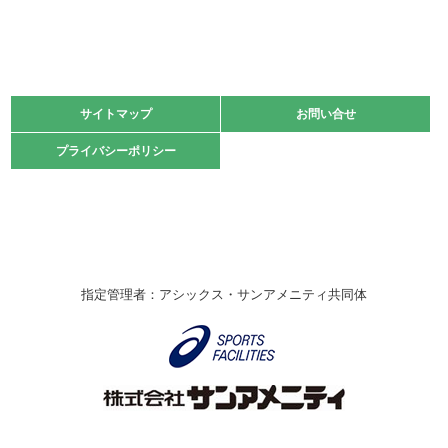
緑ケ丘体育館
2021.11.13
マスターズスポーツフェスティバル「ビーチバレーボール
大会」開催
緑ケ丘体育館
サイトマップ
サイトマップ
お問い合せ
お問い合せ
2021.10.23
プライバシーポリシー
プライバシーポリシー
卓球選手権大会ラージボールの部開催☆
2021.10.20
車いすバスケチームの利用☆
緑ケ丘体育館
2021.06.26
指定管理者：アシックス・サンアメニティ共同体
伊丹市総合体育大会 バレーボール大会が開催されました
★
緑ケ丘体育館
2020.12.20
なわとびイベントを開催しました！
緑ケ丘体育館