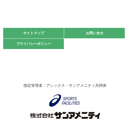
緑ケ丘体育館
2021.11.13
マスターズスポーツフェスティバル「ビーチバレーボール
大会」開催
緑ケ丘体育館
サイトマップ
サイトマップ
お問い合せ
お問い合せ
2021.10.23
プライバシーポリシー
プライバシーポリシー
卓球選手権大会ラージボールの部開催☆
2021.10.20
車いすバスケチームの利用☆
緑ケ丘体育館
2021.06.26
指定管理者：アシックス・サンアメニティ共同体
伊丹市総合体育大会 バレーボール大会が開催されました
★
緑ケ丘体育館
2020.12.20
なわとびイベントを開催しました！
緑ケ丘体育館