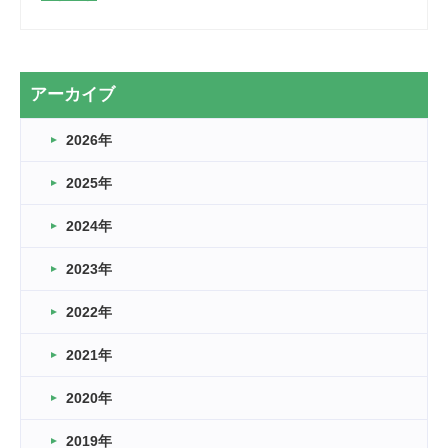
2026.03.28
2カ月
2026.03.20
アーカイブ
なぎなた
2026年
2026.03.16
どこよりも早い情報解禁
2025年
2026.03.15
車いすバスケとRくんのお話
2024年
2026.03.14
2023年
卒業・卒園の季節★
2022年
2026.03.11
スタッフ自慢
2021年
緑ケ丘体育館
2022.11.03
2020年
市民スポーツ祭 剣道の部開催
緑ケ丘体育館
2019年