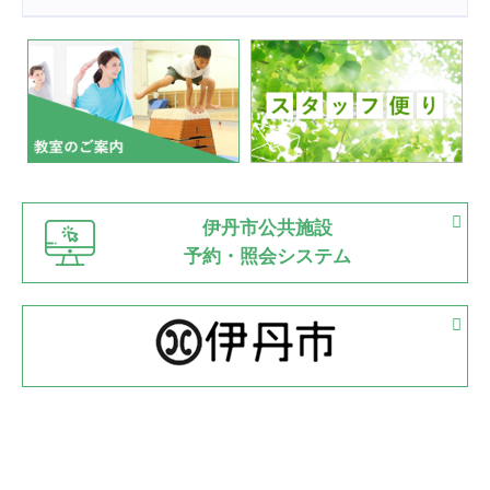
2022.07.24
いたっぼーる大会☆彡
緑ケ丘体育館
2022.07.03
市内総合体育大会が開始
緑ケ丘体育館
猪名川運動広場
古池運動広場
市立野球場
2022.06.12
伊丹市公共施設
県知事杯争奪バレーボール大会が開催
予約・照会システム
緑ケ丘体育館
2022.05.05
体育協会長杯 バドミントン競技の部
緑ケ丘体育館
2022.05.22
少年スポーツ大会 剣道の部
2022.06.05
阪神中学校 バレーボール優勝大会＊