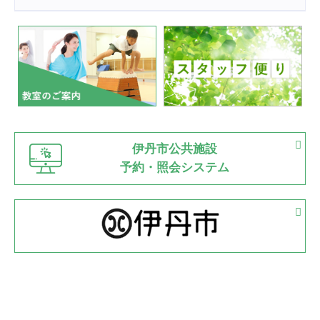
2022.07.24
いたっぼーる大会☆彡
緑ケ丘体育館
2022.07.03
市内総合体育大会が開始
緑ケ丘体育館
猪名川運動広場
古池運動広場
市立野球場
2022.06.12
伊丹市公共施設
県知事杯争奪バレーボール大会が開催
予約・照会システム
緑ケ丘体育館
2022.05.05
体育協会長杯 バドミントン競技の部
緑ケ丘体育館
2022.05.22
少年スポーツ大会 剣道の部
2022.06.05
阪神中学校 バレーボール優勝大会＊