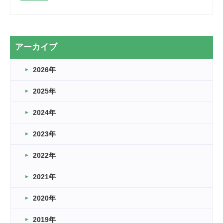
2026.03.28
2カ月
2026.03.20
アーカイブ
なぎなた
2026年
2026.03.16
どこよりも早い情報解禁
2025年
2026.03.15
車いすバスケとRくんのお話
2024年
2026.03.14
2023年
卒業・卒園の季節★
2022年
2026.03.11
スタッフ自慢
2021年
緑ケ丘体育館
2022.11.03
2020年
市民スポーツ祭 剣道の部開催
緑ケ丘体育館
2019年