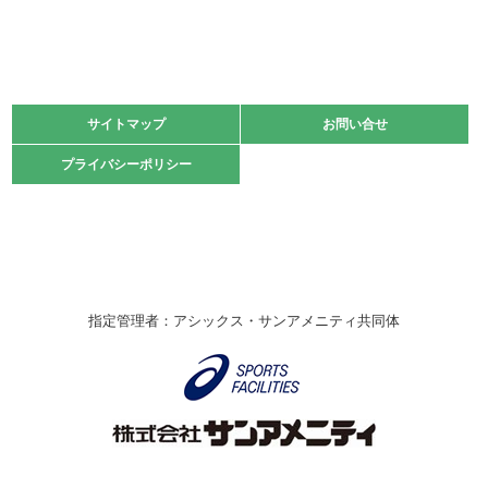
緑ケ丘体育館
2021.11.13
マスターズスポーツフェスティバル「ビーチバレーボール
大会」開催
緑ケ丘体育館
サイトマップ
サイトマップ
お問い合せ
お問い合せ
2021.10.23
プライバシーポリシー
プライバシーポリシー
卓球選手権大会ラージボールの部開催☆
2021.10.20
車いすバスケチームの利用☆
緑ケ丘体育館
2021.06.26
指定管理者：アシックス・サンアメニティ共同体
伊丹市総合体育大会 バレーボール大会が開催されました
★
緑ケ丘体育館
2020.12.20
なわとびイベントを開催しました！
緑ケ丘体育館