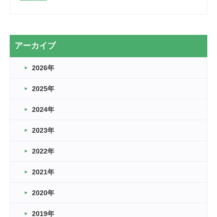
2026.03.28
2カ月
2026.03.20
アーカイブ
なぎなた
2026年
2026.03.16
どこよりも早い情報解禁
2025年
2026.03.15
車いすバスケとRくんのお話
2024年
2026.03.14
2023年
卒業・卒園の季節★
2022年
2026.03.11
スタッフ自慢
2021年
緑ケ丘体育館
2022.11.03
2020年
市民スポーツ祭 剣道の部開催
緑ケ丘体育館
2019年