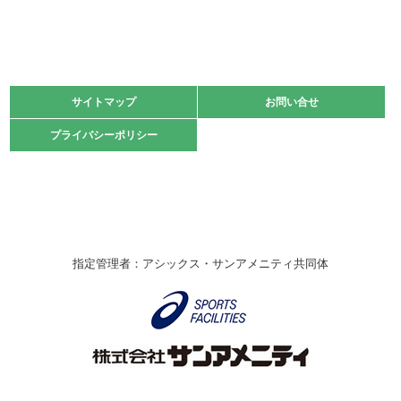
緑ケ丘体育館
2021.11.13
マスターズスポーツフェスティバル「ビーチバレーボール
大会」開催
緑ケ丘体育館
サイトマップ
サイトマップ
お問い合せ
お問い合せ
2021.10.23
プライバシーポリシー
プライバシーポリシー
卓球選手権大会ラージボールの部開催☆
2021.10.20
車いすバスケチームの利用☆
緑ケ丘体育館
2021.06.26
指定管理者：アシックス・サンアメニティ共同体
伊丹市総合体育大会 バレーボール大会が開催されました
★
緑ケ丘体育館
2020.12.20
なわとびイベントを開催しました！
緑ケ丘体育館