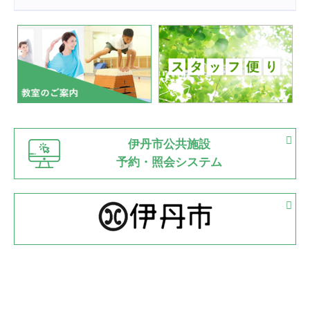
2022.07.24
いたっぼーる大会☆彡
緑ケ丘体育館
2022.07.03
市内総合体育大会が開始
緑ケ丘体育館
猪名川運動広場
古池運動広場
市立野球場
2022.06.12
伊丹市公共施設
県知事杯争奪バレーボール大会が開催
予約・照会システム
緑ケ丘体育館
2022.05.05
体育協会長杯 バドミントン競技の部
緑ケ丘体育館
2022.05.22
少年スポーツ大会 剣道の部
2022.06.05
阪神中学校 バレーボール優勝大会＊