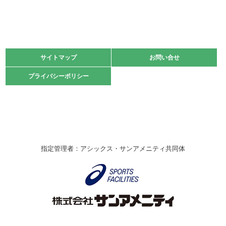
緑ケ丘体育館
2021.11.13
マスターズスポーツフェスティバル「ビーチバレーボール
大会」開催
緑ケ丘体育館
サイトマップ
サイトマップ
お問い合せ
お問い合せ
2021.10.23
プライバシーポリシー
プライバシーポリシー
卓球選手権大会ラージボールの部開催☆
2021.10.20
車いすバスケチームの利用☆
緑ケ丘体育館
2021.06.26
指定管理者：アシックス・サンアメニティ共同体
伊丹市総合体育大会 バレーボール大会が開催されました
★
緑ケ丘体育館
2020.12.20
なわとびイベントを開催しました！
緑ケ丘体育館