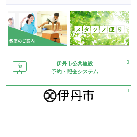
2022.07.24
いたっぼーる大会☆彡
緑ケ丘体育館
2022.07.03
市内総合体育大会が開始
緑ケ丘体育館
猪名川運動広場
古池運動広場
市立野球場
2022.06.12
伊丹市公共施設
県知事杯争奪バレーボール大会が開催
予約・照会システム
緑ケ丘体育館
2022.05.05
体育協会長杯 バドミントン競技の部
緑ケ丘体育館
2022.05.22
少年スポーツ大会 剣道の部
2022.06.05
阪神中学校 バレーボール優勝大会＊