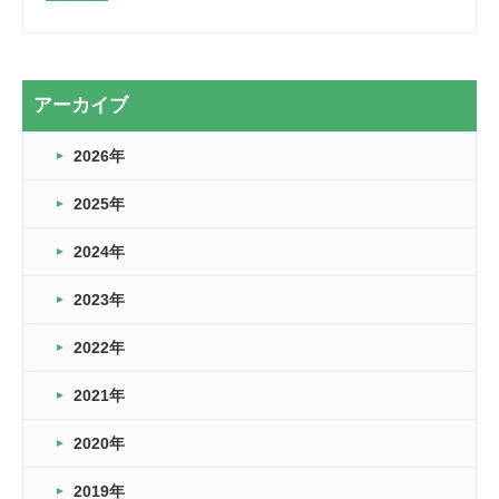
2026.03.28
2カ月
2026.03.20
アーカイブ
なぎなた
2026年
2026.03.16
どこよりも早い情報解禁
2025年
2026.03.15
車いすバスケとRくんのお話
2024年
2026.03.14
2023年
卒業・卒園の季節★
2022年
2026.03.11
スタッフ自慢
2021年
緑ケ丘体育館
2022.11.03
2020年
市民スポーツ祭 剣道の部開催
緑ケ丘体育館
2019年