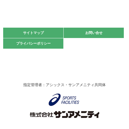
緑ケ丘体育館
2021.11.13
マスターズスポーツフェスティバル「ビーチバレーボール
大会」開催
緑ケ丘体育館
サイトマップ
サイトマップ
お問い合せ
お問い合せ
2021.10.23
プライバシーポリシー
プライバシーポリシー
卓球選手権大会ラージボールの部開催☆
2021.10.20
車いすバスケチームの利用☆
緑ケ丘体育館
2021.06.26
指定管理者：アシックス・サンアメニティ共同体
伊丹市総合体育大会 バレーボール大会が開催されました
★
緑ケ丘体育館
2020.12.20
なわとびイベントを開催しました！
緑ケ丘体育館