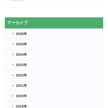
2026.03.28
2カ月
2026.03.20
アーカイブ
なぎなた
2026年
2026.03.16
どこよりも早い情報解禁
2025年
2026.03.15
車いすバスケとRくんのお話
2024年
2026.03.14
2023年
卒業・卒園の季節★
2022年
2026.03.11
スタッフ自慢
2021年
緑ケ丘体育館
2022.11.03
2020年
市民スポーツ祭 剣道の部開催
緑ケ丘体育館
2019年