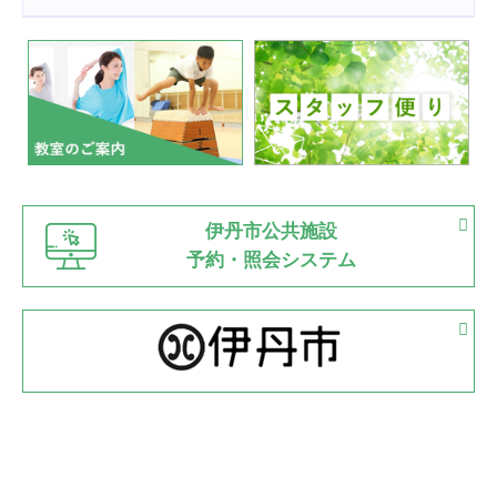
2022.07.24
いたっぼーる大会☆彡
緑ケ丘体育館
2022.07.03
市内総合体育大会が開始
緑ケ丘体育館
猪名川運動広場
古池運動広場
市立野球場
2022.06.12
伊丹市公共施設
県知事杯争奪バレーボール大会が開催
予約・照会システム
緑ケ丘体育館
2022.05.05
体育協会長杯 バドミントン競技の部
緑ケ丘体育館
2022.05.22
少年スポーツ大会 剣道の部
2022.06.05
阪神中学校 バレーボール優勝大会＊