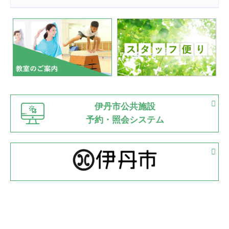
2022.07.24
いたっぼーる大会☆彡
緑ケ丘体育館
2022.07.03
市内総合体育大会が開始
緑ケ丘体育館
猪名川運動広場
古池運動広場
市立野球場
2022.06.12
伊丹市公共施設
県知事杯争奪バレーボール大会が開催
予約・照会システム
緑ケ丘体育館
2022.05.05
体育協会長杯 バドミントン競技の部
緑ケ丘体育館
2022.05.22
少年スポーツ大会 剣道の部
2022.06.05
阪神中学校 バレーボール優勝大会＊