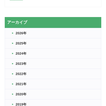
2026.03.28
2カ月
2026.03.20
アーカイブ
なぎなた
2026年
2026.03.16
どこよりも早い情報解禁
2025年
2026.03.15
車いすバスケとRくんのお話
2024年
2026.03.14
2023年
卒業・卒園の季節★
2022年
2026.03.11
スタッフ自慢
2021年
緑ケ丘体育館
2022.11.03
2020年
市民スポーツ祭 剣道の部開催
緑ケ丘体育館
2019年