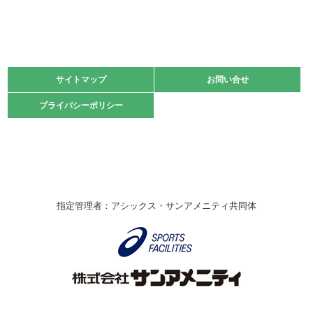
緑ケ丘体育館
2021.11.13
マスターズスポーツフェスティバル「ビーチバレーボール
大会」開催
緑ケ丘体育館
サイトマップ
サイトマップ
お問い合せ
お問い合せ
2021.10.23
プライバシーポリシー
プライバシーポリシー
卓球選手権大会ラージボールの部開催☆
2021.10.20
車いすバスケチームの利用☆
緑ケ丘体育館
2021.06.26
指定管理者：アシックス・サンアメニティ共同体
伊丹市総合体育大会 バレーボール大会が開催されました
★
緑ケ丘体育館
2020.12.20
なわとびイベントを開催しました！
緑ケ丘体育館