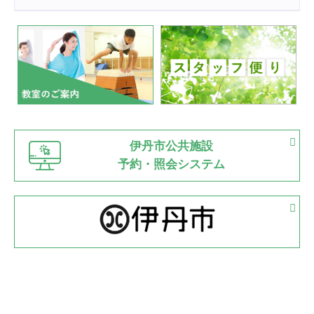
2022.07.24
いたっぼーる大会☆彡
緑ケ丘体育館
2022.07.03
市内総合体育大会が開始
緑ケ丘体育館
猪名川運動広場
古池運動広場
市立野球場
2022.06.12
伊丹市公共施設
県知事杯争奪バレーボール大会が開催
予約・照会システム
緑ケ丘体育館
2022.05.05
体育協会長杯 バドミントン競技の部
緑ケ丘体育館
2022.05.22
少年スポーツ大会 剣道の部
2022.06.05
阪神中学校 バレーボール優勝大会＊