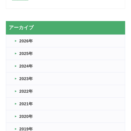
2026.03.28
2カ月
2026.03.20
アーカイブ
なぎなた
2026年
2026.03.16
どこよりも早い情報解禁
2025年
2026.03.15
車いすバスケとRくんのお話
2024年
2026.03.14
2023年
卒業・卒園の季節★
2022年
2026.03.11
スタッフ自慢
2021年
緑ケ丘体育館
2022.11.03
2020年
市民スポーツ祭 剣道の部開催
緑ケ丘体育館
2019年