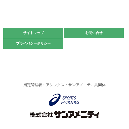
緑ケ丘体育館
2021.11.13
マスターズスポーツフェスティバル「ビーチバレーボール
大会」開催
緑ケ丘体育館
サイトマップ
サイトマップ
お問い合せ
お問い合せ
2021.10.23
プライバシーポリシー
プライバシーポリシー
卓球選手権大会ラージボールの部開催☆
2021.10.20
車いすバスケチームの利用☆
緑ケ丘体育館
2021.06.26
指定管理者：アシックス・サンアメニティ共同体
伊丹市総合体育大会 バレーボール大会が開催されました
★
緑ケ丘体育館
2020.12.20
なわとびイベントを開催しました！
緑ケ丘体育館