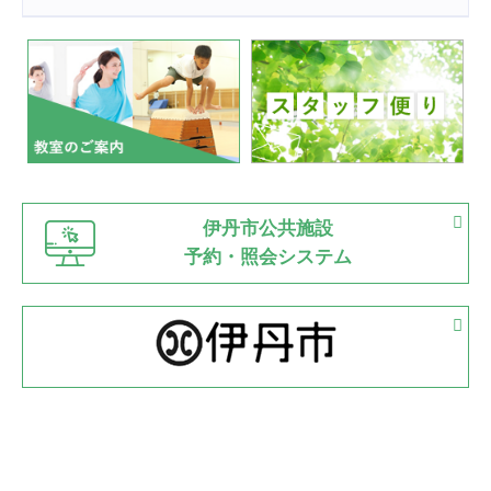
2022.07.24
いたっぼーる大会☆彡
緑ケ丘体育館
2022.07.03
市内総合体育大会が開始
緑ケ丘体育館
猪名川運動広場
古池運動広場
市立野球場
2022.06.12
伊丹市公共施設
県知事杯争奪バレーボール大会が開催
予約・照会システム
緑ケ丘体育館
2022.05.05
体育協会長杯 バドミントン競技の部
緑ケ丘体育館
2022.05.22
少年スポーツ大会 剣道の部
2022.06.05
阪神中学校 バレーボール優勝大会＊