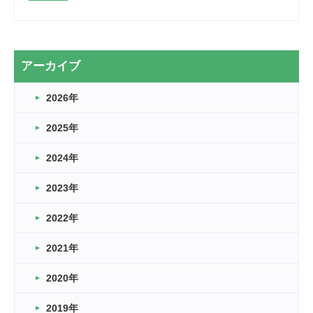
2026.03.28
2カ月
2026.03.20
アーカイブ
なぎなた
2026年
2026.03.16
どこよりも早い情報解禁
2025年
2026.03.15
車いすバスケとRくんのお話
2024年
2026.03.14
2023年
卒業・卒園の季節★
2022年
2026.03.11
スタッフ自慢
2021年
緑ケ丘体育館
2022.11.03
2020年
市民スポーツ祭 剣道の部開催
緑ケ丘体育館
2019年