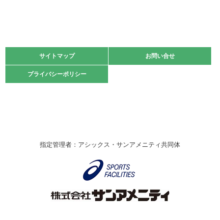
緑ケ丘体育館
2021.11.13
マスターズスポーツフェスティバル「ビーチバレーボール
大会」開催
緑ケ丘体育館
サイトマップ
サイトマップ
お問い合せ
お問い合せ
2021.10.23
プライバシーポリシー
プライバシーポリシー
卓球選手権大会ラージボールの部開催☆
2021.10.20
車いすバスケチームの利用☆
緑ケ丘体育館
2021.06.26
指定管理者：アシックス・サンアメニティ共同体
伊丹市総合体育大会 バレーボール大会が開催されました
★
緑ケ丘体育館
2020.12.20
なわとびイベントを開催しました！
緑ケ丘体育館