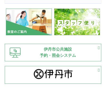
2022.07.24
いたっぼーる大会☆彡
緑ケ丘体育館
2022.07.03
市内総合体育大会が開始
緑ケ丘体育館
猪名川運動広場
古池運動広場
市立野球場
2022.06.12
伊丹市公共施設
県知事杯争奪バレーボール大会が開催
予約・照会システム
緑ケ丘体育館
2022.05.05
体育協会長杯 バドミントン競技の部
緑ケ丘体育館
2022.05.22
少年スポーツ大会 剣道の部
2022.06.05
阪神中学校 バレーボール優勝大会＊