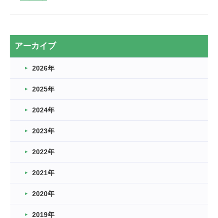
2026.03.28
2カ月
2026.03.20
アーカイブ
なぎなた
2026年
2026.03.16
どこよりも早い情報解禁
2025年
2026.03.15
車いすバスケとRくんのお話
2024年
2026.03.14
2023年
卒業・卒園の季節★
2022年
2026.03.11
スタッフ自慢
2021年
緑ケ丘体育館
2022.11.03
2020年
市民スポーツ祭 剣道の部開催
緑ケ丘体育館
2019年