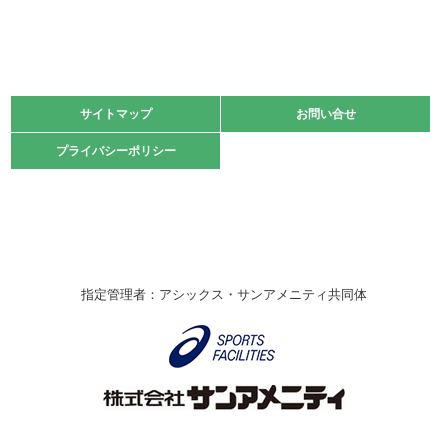
緑ケ丘体育館
2021.11.13
マスターズスポーツフェスティバル「ビーチバレーボール
大会」開催
緑ケ丘体育館
サイトマップ
サイトマップ
お問い合せ
お問い合せ
2021.10.23
プライバシーポリシー
プライバシーポリシー
卓球選手権大会ラージボールの部開催☆
2021.10.20
車いすバスケチームの利用☆
緑ケ丘体育館
2021.06.26
指定管理者：アシックス・サンアメニティ共同体
伊丹市総合体育大会 バレーボール大会が開催されました
★
緑ケ丘体育館
2020.12.20
なわとびイベントを開催しました！
緑ケ丘体育館