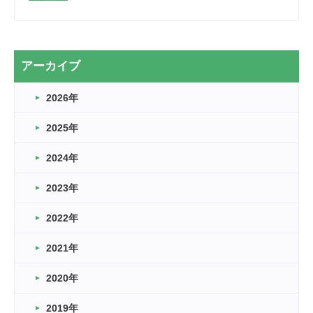
2026.03.28
2カ月
2026.03.20
アーカイブ
なぎなた
2026年
2026.03.16
どこよりも早い情報解禁
2025年
2026.03.15
車いすバスケとRくんのお話
2024年
2026.03.14
2023年
卒業・卒園の季節★
2022年
2026.03.11
スタッフ自慢
2021年
緑ケ丘体育館
2022.11.03
2020年
市民スポーツ祭 剣道の部開催
緑ケ丘体育館
2019年