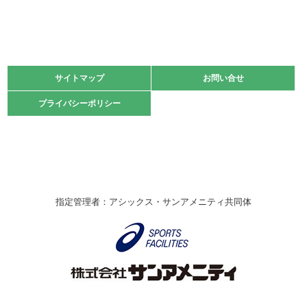
緑ケ丘体育館
2021.11.13
マスターズスポーツフェスティバル「ビーチバレーボール
大会」開催
緑ケ丘体育館
サイトマップ
サイトマップ
お問い合せ
お問い合せ
2021.10.23
プライバシーポリシー
プライバシーポリシー
卓球選手権大会ラージボールの部開催☆
2021.10.20
車いすバスケチームの利用☆
緑ケ丘体育館
2021.06.26
指定管理者：アシックス・サンアメニティ共同体
伊丹市総合体育大会 バレーボール大会が開催されました
★
緑ケ丘体育館
2020.12.20
なわとびイベントを開催しました！
緑ケ丘体育館