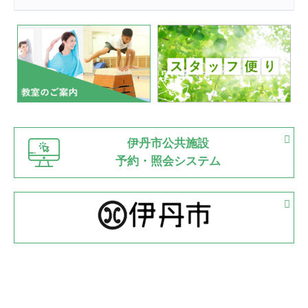
2022.07.24
いたっぼーる大会☆彡
緑ケ丘体育館
2022.07.03
市内総合体育大会が開始
緑ケ丘体育館
猪名川運動広場
古池運動広場
市立野球場
2022.06.12
伊丹市公共施設
県知事杯争奪バレーボール大会が開催
予約・照会システム
緑ケ丘体育館
2022.05.05
体育協会長杯 バドミントン競技の部
緑ケ丘体育館
2022.05.22
少年スポーツ大会 剣道の部
2022.06.05
阪神中学校 バレーボール優勝大会＊