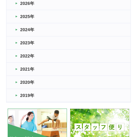
2026年
2026.03.16
どこよりも早い情報解禁
2025年
2026.03.15
車いすバスケとRくんのお話
2024年
2026.03.14
2023年
卒業・卒園の季節★
2022年
2026.03.11
スタッフ自慢
2021年
緑ケ丘体育館
2022.11.03
2020年
市民スポーツ祭 剣道の部開催
緑ケ丘体育館
2019年
2022.07.24
いたっぼーる大会☆彡
緑ケ丘体育館
2022.07.03
市内総合体育大会が開始