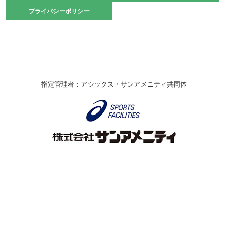
2021.10.23
プライバシーポリシー
プライバシーポリシー
卓球選手権大会ラージボールの部開催☆
2021.10.20
車いすバスケチームの利用☆
緑ケ丘体育館
2021.06.26
指定管理者：アシックス・サンアメニティ共同体
伊丹市総合体育大会 バレーボール大会が開催されました
★
緑ケ丘体育館
2020.12.20
なわとびイベントを開催しました！
緑ケ丘体育館
2020.10.28
アシックス☆シニアウォーキングラボ
緑ケ丘体育館
Copyright © Itami City. All rights reserved.
2020.07.18
【7/20～】緑ヶ丘プールがオープンします！