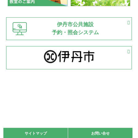
緑ケ丘体育館
猪名川運動広場
古池運動広場
市立野球場
2022.06.12
伊丹市公共施設
県知事杯争奪バレーボール大会が開催
予約・照会システム
緑ケ丘体育館
2022.05.05
体育協会長杯 バドミントン競技の部
緑ケ丘体育館
2022.05.22
少年スポーツ大会 剣道の部
2022.06.05
阪神中学校 バレーボール優勝大会＊
緑ケ丘体育館
2021.11.13
マスターズスポーツフェスティバル「ビーチバレーボール
大会」開催
緑ケ丘体育館
サイトマップ
サイトマップ
お問い合せ
お問い合せ