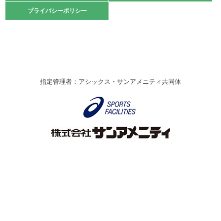
2021.10.23
プライバシーポリシー
プライバシーポリシー
卓球選手権大会ラージボールの部開催☆
2021.10.20
車いすバスケチームの利用☆
緑ケ丘体育館
2021.06.26
指定管理者：アシックス・サンアメニティ共同体
伊丹市総合体育大会 バレーボール大会が開催されました
★
緑ケ丘体育館
2020.12.20
なわとびイベントを開催しました！
緑ケ丘体育館
2020.10.28
アシックス☆シニアウォーキングラボ
緑ケ丘体育館
Copyright © Itami City. All rights reserved.
2020.07.18
【7/20～】緑ヶ丘プールがオープンします！