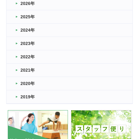
2026年
2026.03.16
どこよりも早い情報解禁
2025年
2026.03.15
車いすバスケとRくんのお話
2024年
2026.03.14
2023年
卒業・卒園の季節★
2022年
2026.03.11
スタッフ自慢
2021年
緑ケ丘体育館
2022.11.03
2020年
市民スポーツ祭 剣道の部開催
緑ケ丘体育館
2019年
2022.07.24
いたっぼーる大会☆彡
緑ケ丘体育館
2022.07.03
市内総合体育大会が開始