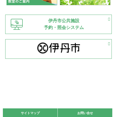
緑ケ丘体育館
猪名川運動広場
古池運動広場
市立野球場
2022.06.12
伊丹市公共施設
県知事杯争奪バレーボール大会が開催
予約・照会システム
緑ケ丘体育館
2022.05.05
体育協会長杯 バドミントン競技の部
緑ケ丘体育館
2022.05.22
少年スポーツ大会 剣道の部
2022.06.05
阪神中学校 バレーボール優勝大会＊
緑ケ丘体育館
2021.11.13
マスターズスポーツフェスティバル「ビーチバレーボール
大会」開催
緑ケ丘体育館
サイトマップ
サイトマップ
お問い合せ
お問い合せ