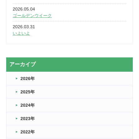
2026.05.04
ゴールデンウイーク
2026.03.31
いよいよ
2026.03.28
2カ月
2026.03.20
アーカイブ
なぎなた
2026年
2026.03.16
どこよりも早い情報解禁
2025年
2026.03.15
車いすバスケとRくんのお話
2024年
2026.03.14
2023年
卒業・卒園の季節★
2022年
2026.03.11