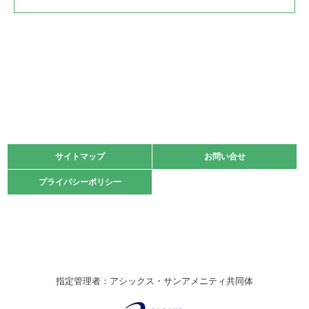
2022.05.22
少年スポーツ大会 剣道の部
2022.06.05
阪神中学校 バレーボール優勝大会＊
緑ケ丘体育館
2021.11.13
マスターズスポーツフェスティバル「ビーチバレーボール
大会」開催
緑ケ丘体育館
サイトマップ
サイトマップ
お問い合せ
お問い合せ
2021.10.23
プライバシーポリシー
プライバシーポリシー
卓球選手権大会ラージボールの部開催☆
2021.10.20
車いすバスケチームの利用☆
緑ケ丘体育館
2021.06.26
指定管理者：アシックス・サンアメニティ共同体
伊丹市総合体育大会 バレーボール大会が開催されました
★