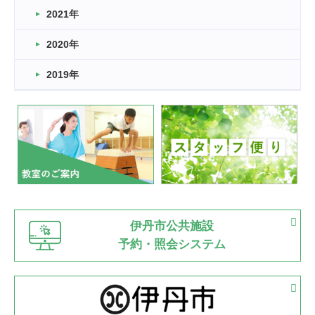
スタッフ自慢
2021年
緑ケ丘体育館
2022.11.03
2020年
市民スポーツ祭 剣道の部開催
緑ケ丘体育館
2019年
2022.07.24
いたっぼーる大会☆彡
緑ケ丘体育館
2022.07.03
市内総合体育大会が開始
緑ケ丘体育館
猪名川運動広場
古池運動広場
市立野球場
2022.06.12
伊丹市公共施設
県知事杯争奪バレーボール大会が開催
予約・照会システム
緑ケ丘体育館
2022.05.05
体育協会長杯 バドミントン競技の部
緑ケ丘体育館