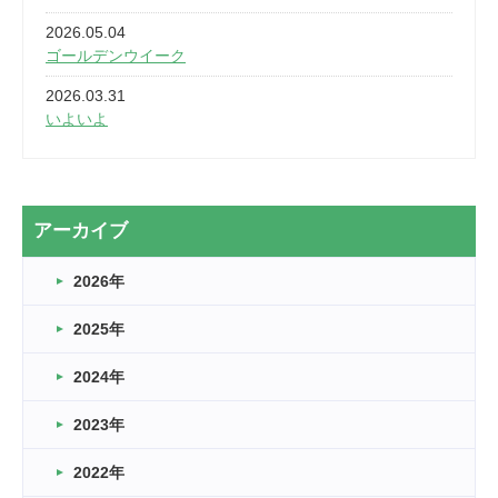
2026.05.04
ゴールデンウイーク
2026.03.31
いよいよ
2026.03.28
2カ月
2026.03.20
アーカイブ
なぎなた
2026年
2026.03.16
どこよりも早い情報解禁
2025年
2026.03.15
車いすバスケとRくんのお話
2024年
2026.03.14
2023年
卒業・卒園の季節★
2022年
2026.03.11