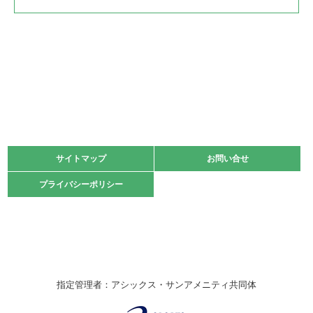
2022.05.22
少年スポーツ大会 剣道の部
2022.06.05
阪神中学校 バレーボール優勝大会＊
緑ケ丘体育館
2021.11.13
マスターズスポーツフェスティバル「ビーチバレーボール
大会」開催
緑ケ丘体育館
サイトマップ
サイトマップ
お問い合せ
お問い合せ
2021.10.23
プライバシーポリシー
プライバシーポリシー
卓球選手権大会ラージボールの部開催☆
2021.10.20
車いすバスケチームの利用☆
緑ケ丘体育館
2021.06.26
指定管理者：アシックス・サンアメニティ共同体
伊丹市総合体育大会 バレーボール大会が開催されました
★