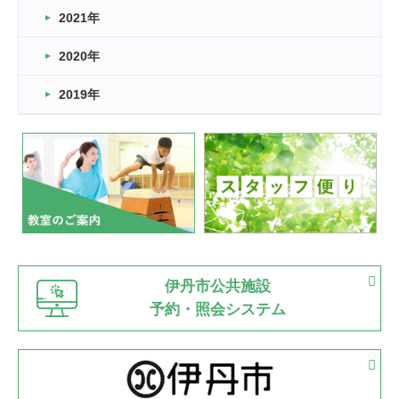
スタッフ自慢
2021年
緑ケ丘体育館
2022.11.03
2020年
市民スポーツ祭 剣道の部開催
緑ケ丘体育館
2019年
2022.07.24
いたっぼーる大会☆彡
緑ケ丘体育館
2022.07.03
市内総合体育大会が開始
緑ケ丘体育館
猪名川運動広場
古池運動広場
市立野球場
2022.06.12
伊丹市公共施設
県知事杯争奪バレーボール大会が開催
予約・照会システム
緑ケ丘体育館
2022.05.05
体育協会長杯 バドミントン競技の部
緑ケ丘体育館