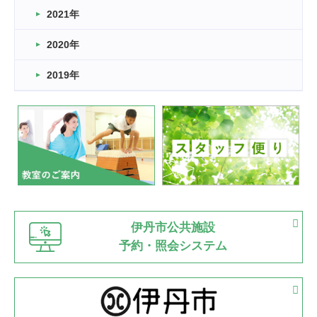
スタッフ自慢
2021年
緑ケ丘体育館
2022.11.03
2020年
市民スポーツ祭 剣道の部開催
緑ケ丘体育館
2019年
2022.07.24
いたっぼーる大会☆彡
緑ケ丘体育館
2022.07.03
市内総合体育大会が開始
緑ケ丘体育館
猪名川運動広場
古池運動広場
市立野球場
2022.06.12
伊丹市公共施設
県知事杯争奪バレーボール大会が開催
予約・照会システム
緑ケ丘体育館
2022.05.05
体育協会長杯 バドミントン競技の部
緑ケ丘体育館