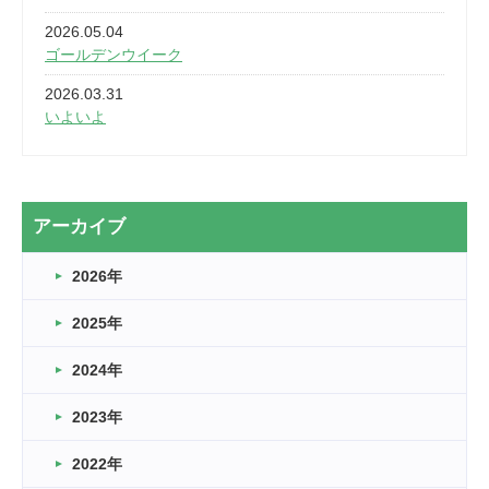
2026.05.04
ゴールデンウイーク
2026.03.31
いよいよ
2026.03.28
2カ月
2026.03.20
アーカイブ
なぎなた
2026年
2026.03.16
どこよりも早い情報解禁
2025年
2026.03.15
車いすバスケとRくんのお話
2024年
2026.03.14
2023年
卒業・卒園の季節★
2022年
2026.03.11