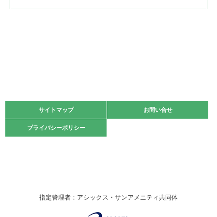
2022.05.22
少年スポーツ大会 剣道の部
2022.06.05
阪神中学校 バレーボール優勝大会＊
緑ケ丘体育館
2021.11.13
マスターズスポーツフェスティバル「ビーチバレーボール
大会」開催
緑ケ丘体育館
サイトマップ
サイトマップ
お問い合せ
お問い合せ
2021.10.23
プライバシーポリシー
プライバシーポリシー
卓球選手権大会ラージボールの部開催☆
2021.10.20
車いすバスケチームの利用☆
緑ケ丘体育館
2021.06.26
指定管理者：アシックス・サンアメニティ共同体
伊丹市総合体育大会 バレーボール大会が開催されました
★