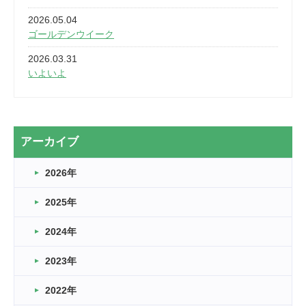
2026.05.04
ゴールデンウイーク
2026.03.31
いよいよ
2026.03.28
2カ月
2026.03.20
アーカイブ
なぎなた
2026年
2026.03.16
どこよりも早い情報解禁
2025年
2026.03.15
車いすバスケとRくんのお話
2024年
2026.03.14
2023年
卒業・卒園の季節★
2022年
2026.03.11