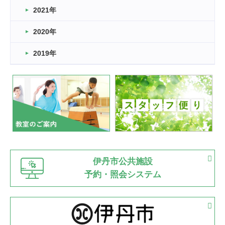
スタッフ自慢
2021年
緑ケ丘体育館
2022.11.03
2020年
市民スポーツ祭 剣道の部開催
緑ケ丘体育館
2019年
2022.07.24
いたっぼーる大会☆彡
緑ケ丘体育館
2022.07.03
市内総合体育大会が開始
緑ケ丘体育館
猪名川運動広場
古池運動広場
市立野球場
2022.06.12
伊丹市公共施設
県知事杯争奪バレーボール大会が開催
予約・照会システム
緑ケ丘体育館
2022.05.05
体育協会長杯 バドミントン競技の部
緑ケ丘体育館