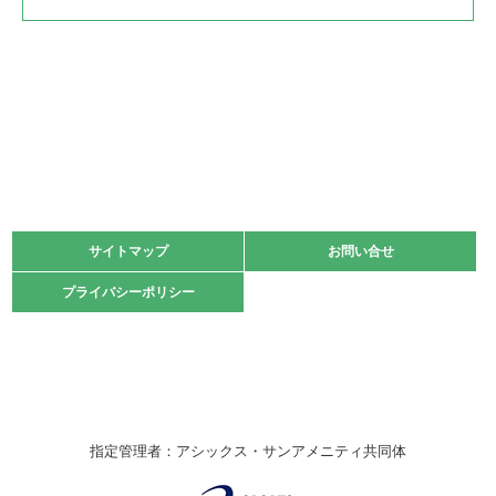
2022.05.22
少年スポーツ大会 剣道の部
2022.06.05
阪神中学校 バレーボール優勝大会＊
緑ケ丘体育館
2021.11.13
マスターズスポーツフェスティバル「ビーチバレーボール
大会」開催
緑ケ丘体育館
サイトマップ
サイトマップ
お問い合せ
お問い合せ
2021.10.23
プライバシーポリシー
プライバシーポリシー
卓球選手権大会ラージボールの部開催☆
2021.10.20
車いすバスケチームの利用☆
緑ケ丘体育館
2021.06.26
指定管理者：アシックス・サンアメニティ共同体
伊丹市総合体育大会 バレーボール大会が開催されました
★