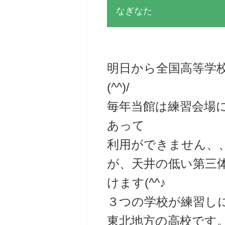
なぎなた
明日から全国高等学
(^^)/
毎年当館は練習会場
あって
利用ができません、
が、天井の低い第三
けます(^^♪
３つの学校が練習し
東北地方の高校です