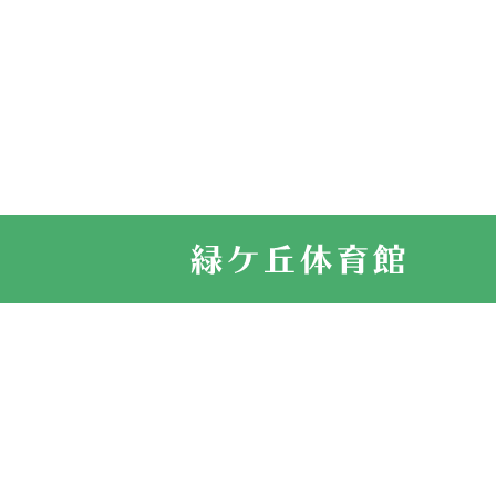
2022.11.03
市民スポーツ
2022.07.24
いたっぼーる
2022.07.03
市内総合体育
古池運動広場
2022.06.12
県知事杯争奪
2022.05.05
体育協会長杯
2022.05.22
少年スポーツ
2022.06.05
阪神中学校 
2021.11.13
マスターズス
サイトマップ
お問い合せ
プライバシ
緑ケ丘体育館
2021.10.23
卓球選手権大
2021.10.20
車いすバスケ
2021.06.26
伊丹市総合体
緑ケ丘体育館