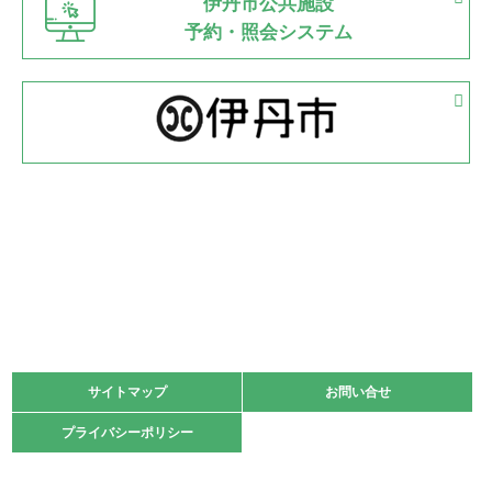
伊丹市公共施設
県知事杯争奪バレーボール大会が開催
予約・照会システム
緑ケ丘体育館
2022.05.05
体育協会長杯 バドミントン競技の部
緑ケ丘体育館
2022.05.22
少年スポーツ大会 剣道の部
2022.06.05
阪神中学校 バレーボール優勝大会＊
緑ケ丘体育館
2021.11.13
マスターズスポーツフェスティバル「ビーチバレーボール
大会」開催
緑ケ丘体育館
サイトマップ
サイトマップ
お問い合せ
お問い合せ
2021.10.23
プライバシーポリシー
プライバシーポリシー
卓球選手権大会ラージボールの部開催☆
2021.10.20