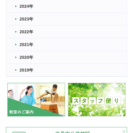
車いすバスケとRくんのお話
2024年
2026.03.14
2023年
卒業・卒園の季節★
2022年
2026.03.11
スタッフ自慢
2021年
緑ケ丘体育館
2022.11.03
2020年
市民スポーツ祭 剣道の部開催
緑ケ丘体育館
2019年
2022.07.24
いたっぼーる大会☆彡
緑ケ丘体育館
2022.07.03
市内総合体育大会が開始
緑ケ丘体育館
猪名川運動広場
古池運動広場
市立野球場
2022.06.12