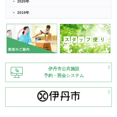
2022.11.03
2020年
市民スポーツ祭 剣道の部開催
緑ケ丘体育館
2019年
2022.07.24
いたっぼーる大会☆彡
緑ケ丘体育館
2022.07.03
市内総合体育大会が開始
緑ケ丘体育館
猪名川運動広場
古池運動広場
市立野球場
2022.06.12
伊丹市公共施設
県知事杯争奪バレーボール大会が開催
予約・照会システム
緑ケ丘体育館
2022.05.05
体育協会長杯 バドミントン競技の部
緑ケ丘体育館
2022.05.22
少年スポーツ大会 剣道の部