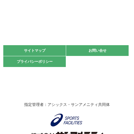
2022.06.05
阪神中学校 バレーボール優勝大会＊
緑ケ丘体育館
2021.11.13
マスターズスポーツフェスティバル「ビーチバレーボール
大会」開催
緑ケ丘体育館
サイトマップ
サイトマップ
お問い合せ
お問い合せ
2021.10.23
プライバシーポリシー
プライバシーポリシー
卓球選手権大会ラージボールの部開催☆
2021.10.20
車いすバスケチームの利用☆
緑ケ丘体育館
2021.06.26
指定管理者：アシックス・サンアメニティ共同体
伊丹市総合体育大会 バレーボール大会が開催されました
★
緑ケ丘体育館
2020.12.20