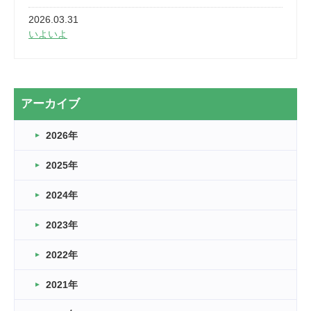
2026.03.31
いよいよ
2026.03.28
2カ月
2026.03.20
アーカイブ
なぎなた
2026年
2026.03.16
どこよりも早い情報解禁
2025年
2026.03.15
車いすバスケとRくんのお話
2024年
2026.03.14
2023年
卒業・卒園の季節★
2022年
2026.03.11
スタッフ自慢
2021年
緑ケ丘体育館