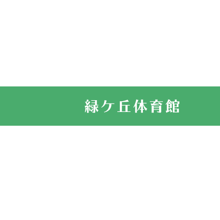
2022.07.03
市内総合体育
古池運動広場
2022.06.12
県知事杯争奪
2022.05.05
体育協会長杯
2022.05.22
少年スポーツ
2022.06.05
阪神中学校 
2021.11.13
マスターズス
緑ケ丘体育館
サイトマップ
お問い合せ
プライバシ
2021.10.23
卓球選手権大
2021.10.20
車いすバスケ
2021.06.26
伊丹市総合体
緑ケ丘体育館
2020.12.20
なわとびイベ