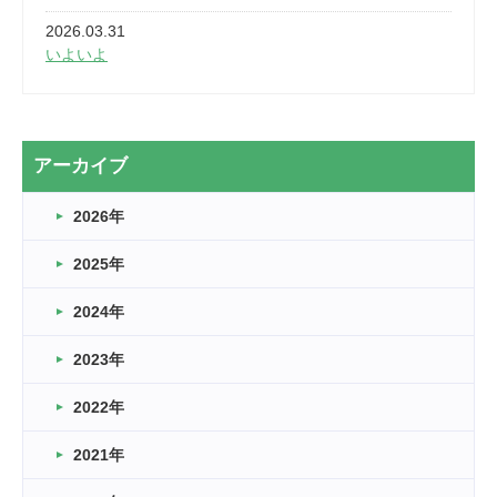
2026.03.31
いよいよ
2026.03.28
2カ月
2026.03.20
アーカイブ
なぎなた
2026年
2026.03.16
どこよりも早い情報解禁
2025年
2026.03.15
車いすバスケとRくんのお話
2024年
2026.03.14
2023年
卒業・卒園の季節★
2022年
2026.03.11
スタッフ自慢
2021年
緑ケ丘体育館