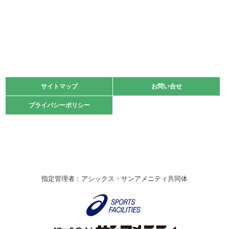
2022.06.05
阪神中学校 バレーボール優勝大会＊
緑ケ丘体育館
2021.11.13
マスターズスポーツフェスティバル「ビーチバレーボール
大会」開催
緑ケ丘体育館
サイトマップ
サイトマップ
お問い合せ
お問い合せ
2021.10.23
プライバシーポリシー
プライバシーポリシー
卓球選手権大会ラージボールの部開催☆
2021.10.20
車いすバスケチームの利用☆
緑ケ丘体育館
2021.06.26
指定管理者：アシックス・サンアメニティ共同体
伊丹市総合体育大会 バレーボール大会が開催されました
★
緑ケ丘体育館
2020.12.20