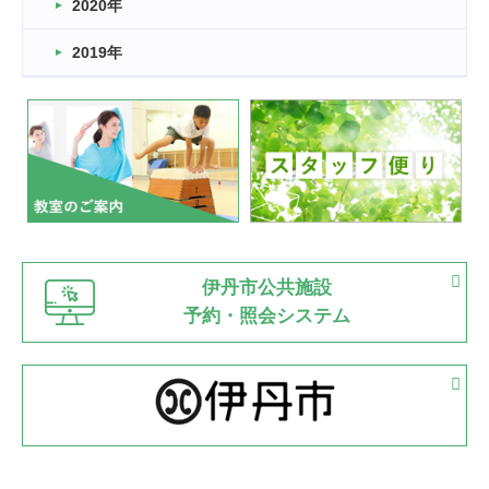
2022.11.03
2020年
市民スポーツ祭 剣道の部開催
緑ケ丘体育館
2019年
2022.07.24
いたっぼーる大会☆彡
緑ケ丘体育館
2022.07.03
市内総合体育大会が開始
緑ケ丘体育館
猪名川運動広場
古池運動広場
市立野球場
2022.06.12
伊丹市公共施設
県知事杯争奪バレーボール大会が開催
予約・照会システム
緑ケ丘体育館
2022.05.05
体育協会長杯 バドミントン競技の部
緑ケ丘体育館
2022.05.22
少年スポーツ大会 剣道の部