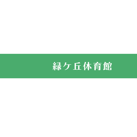
2022.07.03
市内総合体育
古池運動広場
2022.06.12
県知事杯争奪
2022.05.05
体育協会長杯
2022.05.22
少年スポーツ
2022.06.05
阪神中学校 
2021.11.13
マスターズス
緑ケ丘体育館
サイトマップ
お問い合せ
プライバシ
2021.10.23
卓球選手権大
2021.10.20
車いすバスケ
2021.06.26
伊丹市総合体
緑ケ丘体育館
2020.12.20
なわとびイベ