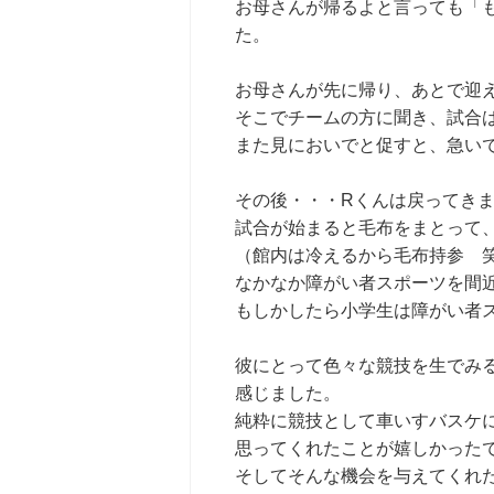
お母さんが帰るよと言っても「
た。
お母さんが先に帰り、あとで迎
そこでチームの方に聞き、試合
また見においでと促すと、急い
その後・・・Rくんは戻ってき
試合が始まると毛布をまとって
（館内は冷えるから毛布持参 
なかなか障がい者スポーツを間
もしかしたら小学生は障がい者
彼にとって色々な競技を生でみ
感じました。
純粋に競技として車いすバスケ
思ってくれたことが嬉しかった
そしてそんな機会を与えてくれた