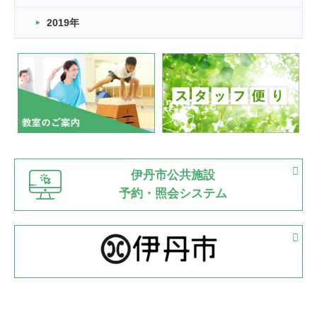
市民スポーツ祭 剣道の部開催
緑ケ丘体育館
2019年
2022.07.24
いたっぼーる大会☆彡
緑ケ丘体育館
2022.07.03
市内総合体育大会が開始
緑ケ丘体育館
猪名川運動広場
古池運動広場
市立野球場
2022.06.12
伊丹市公共施設
県知事杯争奪バレーボール大会が開催
予約・照会システム
緑ケ丘体育館
2022.05.05
体育協会長杯 バドミントン競技の部
緑ケ丘体育館
2022.05.22
少年スポーツ大会 剣道の部