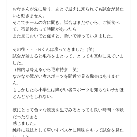
お母さんが先に帰り、あとで迎えに来られても試合が見た
いと動きません。
そこでチームの方に聞き、試合はまだやから、ご飯食べ
て、宿題終わって時間があったら
また見においでと促すと、急いで帰っていきました。
その後・・・Rくんは戻ってきました（笑）
試合が始まると毛布をまとって、とっても真剣に見ていま
した。
（館内は冷えるから毛布持参 笑）
なかなか障がい者スポーツを間近で見る機会はありませ
ん。
もしかしたら小学生は障がい者スポーツを知らない子がほ
とんどかもしれない。
彼にとって色々な競技を生でみるとっても良い時間・体験
だったなぁと
感じました。
純粋に競技として車いすバスケに興味をもって試合を見た
い！！と