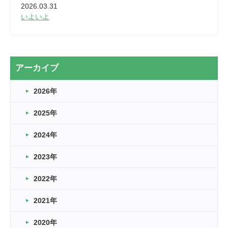
2026.03.31
いよいよ
2026.03.28
2カ月
2026.03.20
アーカイブ
なぎなた
2026年
2026.03.16
どこよりも早い情報解禁
2025年
2026.03.15
車いすバスケとRくんのお話
2024年
2026.03.14
2023年
卒業・卒園の季節★
2022年
2026.03.11
スタッフ自慢
2021年
緑ケ丘体育館
2022.11.03
2020年