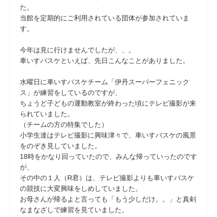
た。
当館を定期的にご利用されている団体が参加されていま
す。
今年は見に行けませんでしたが、、。
車いすバスケといえば、先日こんなことがありました。
水曜日に車いすバスケチーム「伊丹スーパーフェニック
ス」が練習をしているのですが、
ちょうど子どもの運動教室が終わった頃にテレビ撮影が来
られていました。
（チームの方の特集でした）
小学生達はテレビ撮影に興味津々で、車いすバスケの風景
をのぞき見していました。
18時をかなり回っていたので、みんな帰っていったのです
が、
その中の１人（R君）は、テレビ撮影よりも車いすバスケ
の競技に大変興味をしめしていました。
お母さんが帰るよと言っても「もう少しだけ。。」と真剣
なまなざしで練習を見ていました。