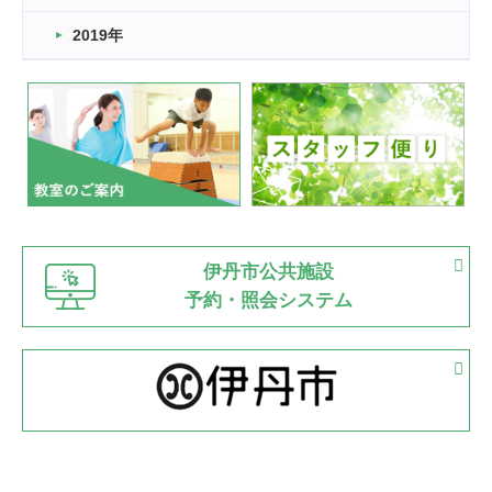
市民スポーツ祭 剣道の部開催
緑ケ丘体育館
2019年
2022.07.24
いたっぼーる大会☆彡
緑ケ丘体育館
2022.07.03
市内総合体育大会が開始
緑ケ丘体育館
猪名川運動広場
古池運動広場
市立野球場
2022.06.12
伊丹市公共施設
県知事杯争奪バレーボール大会が開催
予約・照会システム
緑ケ丘体育館
2022.05.05
体育協会長杯 バドミントン競技の部
緑ケ丘体育館
2022.05.22
少年スポーツ大会 剣道の部