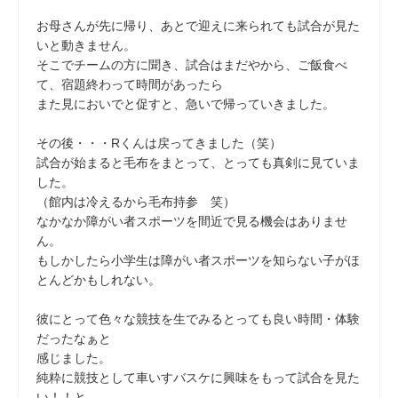
お母さんが先に帰り、あとで迎えに来られても試合が見た
いと動きません。
そこでチームの方に聞き、試合はまだやから、ご飯食べ
て、宿題終わって時間があったら
また見においでと促すと、急いで帰っていきました。
その後・・・Rくんは戻ってきました（笑）
試合が始まると毛布をまとって、とっても真剣に見ていま
した。
（館内は冷えるから毛布持参 笑）
なかなか障がい者スポーツを間近で見る機会はありませ
ん。
もしかしたら小学生は障がい者スポーツを知らない子がほ
とんどかもしれない。
彼にとって色々な競技を生でみるとっても良い時間・体験
だったなぁと
感じました。
純粋に競技として車いすバスケに興味をもって試合を見た
い！！と