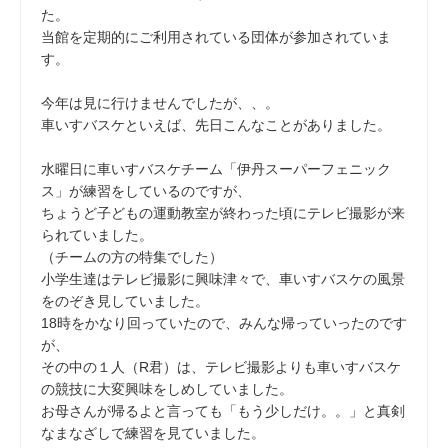
た。
当館を定期的にご利用されている団体が参加されていま
す。
今年は見に行けませんでしたが、、。
車いすバスケといえば、先日こんなことがありました。
水曜日に車いすバスケチーム「伊丹スーパーフェニック
ス」が練習をしているのですが、
ちょうど子どもの運動教室が終わった頃にテレビ撮影が来
られていました。
（チームの方の特集でした）
小学生達はテレビ撮影に興味津々で、車いすバスケの風景
をのぞき見していました。
18時をかなり回っていたので、みんな帰っていったのです
が、
その中の１人（R君）は、テレビ撮影よりも車いすバスケ
の競技に大変興味をしめしていました。
お母さんが帰るよと言っても「もう少しだけ。。」と真剣
なまなざしで練習を見ていました。