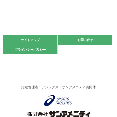
2022.06.05
阪神中学校 バレーボール優勝大会＊
緑ケ丘体育館
2021.11.13
マスターズスポーツフェスティバル「ビーチバレーボール
大会」開催
緑ケ丘体育館
サイトマップ
サイトマップ
お問い合せ
お問い合せ
2021.10.23
プライバシーポリシー
プライバシーポリシー
卓球選手権大会ラージボールの部開催☆
2021.10.20
車いすバスケチームの利用☆
緑ケ丘体育館
2021.06.26
指定管理者：アシックス・サンアメニティ共同体
伊丹市総合体育大会 バレーボール大会が開催されました
★
緑ケ丘体育館
2020.12.20
なわとびイベントを開催しました！