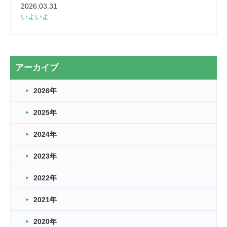
2026.03.31
いよいよ
2026.03.28
2カ月
2026.03.20
アーカイブ
なぎなた
2026年
2026.03.16
どこよりも早い情報解禁
2025年
2026.03.15
車いすバスケとRくんのお話
2024年
2026.03.14
2023年
卒業・卒園の季節★
2022年
2026.03.11
スタッフ自慢
2021年
緑ケ丘体育館
2022.11.03
2020年