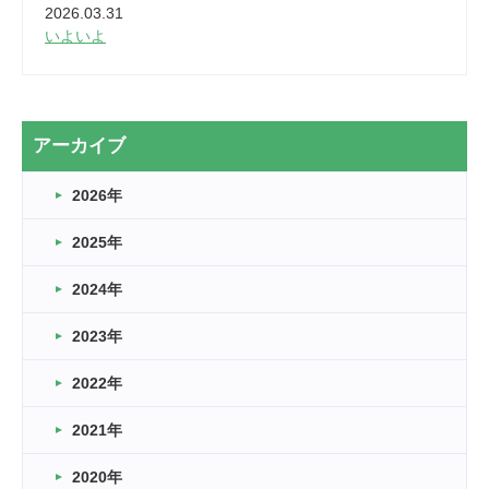
2026.03.31
いよいよ
2026.03.28
2カ月
2026.03.20
アーカイブ
なぎなた
2026年
2026.03.16
どこよりも早い情報解禁
2025年
2026.03.15
車いすバスケとRくんのお話
2024年
2026.03.14
2023年
卒業・卒園の季節★
2022年
2026.03.11
スタッフ自慢
2021年
緑ケ丘体育館
2022.11.03
2020年