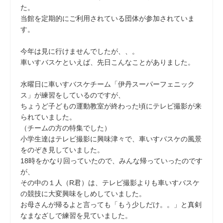
た。
当館を定期的にご利用されている団体が参加されていま
す。
今年は見に行けませんでしたが、、。
車いすバスケといえば、先日こんなことがありました。
水曜日に車いすバスケチーム「伊丹スーパーフェニック
ス」が練習をしているのですが、
ちょうど子どもの運動教室が終わった頃にテレビ撮影が来
られていました。
（チームの方の特集でした）
小学生達はテレビ撮影に興味津々で、車いすバスケの風景
をのぞき見していました。
18時をかなり回っていたので、みんな帰っていったのです
が、
その中の１人（R君）は、テレビ撮影よりも車いすバスケ
の競技に大変興味をしめしていました。
お母さんが帰るよと言っても「もう少しだけ。。」と真剣
なまなざしで練習を見ていました。