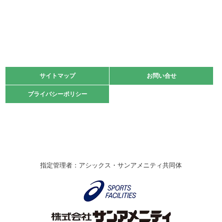
2022.06.05
阪神中学校 バレーボール優勝大会＊
緑ケ丘体育館
2021.11.13
マスターズスポーツフェスティバル「ビーチバレーボール
大会」開催
緑ケ丘体育館
サイトマップ
サイトマップ
お問い合せ
お問い合せ
2021.10.23
プライバシーポリシー
プライバシーポリシー
卓球選手権大会ラージボールの部開催☆
2021.10.20
車いすバスケチームの利用☆
緑ケ丘体育館
2021.06.26
指定管理者：アシックス・サンアメニティ共同体
伊丹市総合体育大会 バレーボール大会が開催されました
★
緑ケ丘体育館
2020.12.20
なわとびイベントを開催しました！