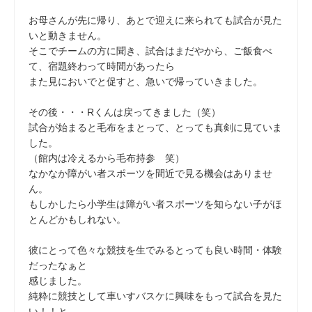
お母さんが先に帰り、あとで迎えに来られても試合が見た
いと動きません。
そこでチームの方に聞き、試合はまだやから、ご飯食べ
て、宿題終わって時間があったら
また見においでと促すと、急いで帰っていきました。
その後・・・Rくんは戻ってきました（笑）
試合が始まると毛布をまとって、とっても真剣に見ていま
した。
（館内は冷えるから毛布持参 笑）
なかなか障がい者スポーツを間近で見る機会はありませ
ん。
もしかしたら小学生は障がい者スポーツを知らない子がほ
とんどかもしれない。
彼にとって色々な競技を生でみるとっても良い時間・体験
だったなぁと
感じました。
純粋に競技として車いすバスケに興味をもって試合を見た
い！！と