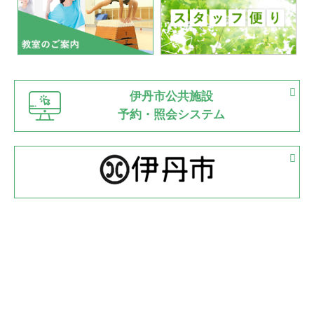
2022.07.03
市内総合体育大会が開始
緑ケ丘体育館
猪名川運動広場
古池運動広場
市立野球場
2022.06.12
伊丹市公共施設
県知事杯争奪バレーボール大会が開催
予約・照会システム
緑ケ丘体育館
2022.05.05
体育協会長杯 バドミントン競技の部
緑ケ丘体育館
2022.05.22
少年スポーツ大会 剣道の部
2022.06.05
阪神中学校 バレーボール優勝大会＊
緑ケ丘体育館
2021.11.13
マスターズスポーツフェスティバル「ビーチバレーボール