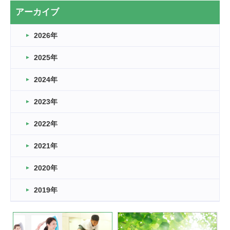
2026.03.20
アーカイブ
なぎなた
2026年
2026.03.16
どこよりも早い情報解禁
2025年
2026.03.15
車いすバスケとRくんのお話
2024年
2026.03.14
2023年
卒業・卒園の季節★
2022年
2026.03.11
スタッフ自慢
2021年
緑ケ丘体育館
2022.11.03
2020年
市民スポーツ祭 剣道の部開催
緑ケ丘体育館
2019年
2022.07.24
いたっぼーる大会☆彡
緑ケ丘体育館