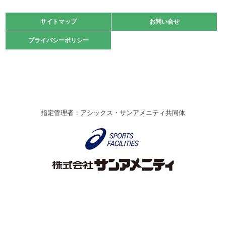
大会」開催
緑ケ丘体育館
サイトマップ
サイトマップ
お問い合せ
お問い合せ
2021.10.23
プライバシーポリシー
プライバシーポリシー
卓球選手権大会ラージボールの部開催☆
2021.10.20
車いすバスケチームの利用☆
緑ケ丘体育館
2021.06.26
指定管理者：アシックス・サンアメニティ共同体
伊丹市総合体育大会 バレーボール大会が開催されました
★
緑ケ丘体育館
2020.12.20
なわとびイベントを開催しました！
緑ケ丘体育館
2020.10.28
アシックス☆シニアウォーキングラボ
緑ケ丘体育館
Copyright © Itami City. All rights reserved.