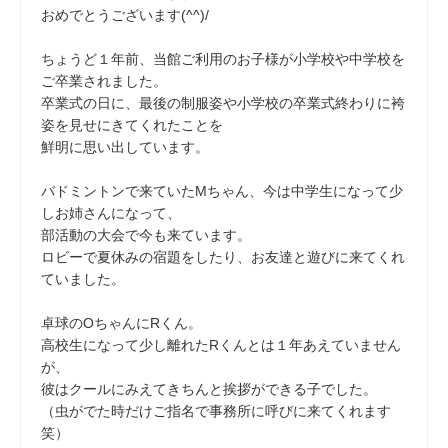
おめでとうございます(^^)/
ちょうど１年前、当館ご利用のお子様が小学校や中学校を
ご卒業されました。
卒業式の日に、最後の制服姿や小学校の卒業式終わりに袴
姿を見せにきてくれたことを
鮮明に思い出しています。
バドミントンで来ていたMちゃん、今は中学生になって少
しお姉さんになって、
部活動の大会で今も来ています。
ロビーで夏休みの宿題をしたり、お友達と遊びに来てくれ
ていました。
卓球のOちゃんにRくん。
高校生になって少し離れたRくんとは１年あえていません
が、
彼はクールにみえてきちんと挨拶ができる子でした。
（虫がでた時だけご指名で事務所に呼びに来てくれます
笑）