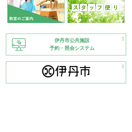
2022.07.03
市内総合体育大会が開始
緑ケ丘体育館
猪名川運動広場
古池運動広場
市立野球場
2022.06.12
伊丹市公共施設
県知事杯争奪バレーボール大会が開催
予約・照会システム
緑ケ丘体育館
2022.05.05
体育協会長杯 バドミントン競技の部
緑ケ丘体育館
2022.05.22
少年スポーツ大会 剣道の部
2022.06.05
阪神中学校 バレーボール優勝大会＊
緑ケ丘体育館
2021.11.13
マスターズスポーツフェスティバル「ビーチバレーボール