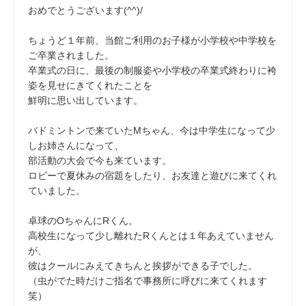
おめでとうございます(^^)/
ちょうど１年前、当館ご利用のお子様が小学校や中学校を
ご卒業されました。
卒業式の日に、最後の制服姿や小学校の卒業式終わりに袴
姿を見せにきてくれたことを
鮮明に思い出しています。
バドミントンで来ていたMちゃん、今は中学生になって少
しお姉さんになって、
部活動の大会で今も来ています。
ロビーで夏休みの宿題をしたり、お友達と遊びに来てくれ
ていました。
卓球のOちゃんにRくん。
高校生になって少し離れたRくんとは１年あえていません
が、
彼はクールにみえてきちんと挨拶ができる子でした。
（虫がでた時だけご指名で事務所に呼びに来てくれます
笑）