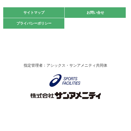
大会」開催
緑ケ丘体育館
サイトマップ
サイトマップ
お問い合せ
お問い合せ
2021.10.23
プライバシーポリシー
プライバシーポリシー
卓球選手権大会ラージボールの部開催☆
2021.10.20
車いすバスケチームの利用☆
緑ケ丘体育館
2021.06.26
指定管理者：アシックス・サンアメニティ共同体
伊丹市総合体育大会 バレーボール大会が開催されました
★
緑ケ丘体育館
2020.12.20
なわとびイベントを開催しました！
緑ケ丘体育館
2020.10.28
アシックス☆シニアウォーキングラボ
緑ケ丘体育館
Copyright © Itami City. All rights reserved.