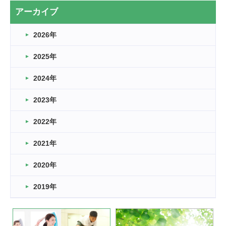
2026.03.20
アーカイブ
なぎなた
2026年
2026.03.16
どこよりも早い情報解禁
2025年
2026.03.15
車いすバスケとRくんのお話
2024年
2026.03.14
2023年
卒業・卒園の季節★
2022年
2026.03.11
スタッフ自慢
2021年
緑ケ丘体育館
2022.11.03
2020年
市民スポーツ祭 剣道の部開催
緑ケ丘体育館
2019年
2022.07.24
いたっぼーる大会☆彡
緑ケ丘体育館