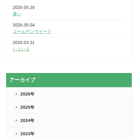
2026.05.20
暑い
2026.05.04
ゴールデンウイーク
2026.03.31
いよいよ
2026.03.28
2カ月
2026.03.20
アーカイブ
なぎなた
2026年
2026.03.16
どこよりも早い情報解禁
2025年
2026.03.15
車いすバスケとRくんのお話
2024年
2026.03.14
2023年
卒業・卒園の季節★