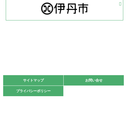
体育協会長杯 バドミントン競技の部
緑ケ丘体育館
2022.05.22
少年スポーツ大会 剣道の部
2022.06.05
阪神中学校 バレーボール優勝大会＊
緑ケ丘体育館
2021.11.13
マスターズスポーツフェスティバル「ビーチバレーボール
大会」開催
緑ケ丘体育館
サイトマップ
サイトマップ
お問い合せ
お問い合せ
2021.10.23
プライバシーポリシー
プライバシーポリシー
卓球選手権大会ラージボールの部開催☆
2021.10.20
車いすバスケチームの利用☆
緑ケ丘体育館
2021.06.26