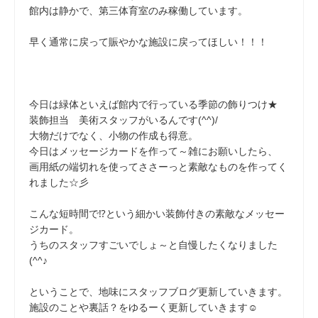
館内は静かで、第三体育室のみ稼働しています。
早く通常に戻って賑やかな施設に戻ってほしい！！！
今日は緑体といえば館内で行っている季節の飾りつけ★
装飾担当 美術スタッフがいるんです(^^)/
大物だけでなく、小物の作成も得意。
今日はメッセージカードを作って～雑にお願いしたら、
画用紙の端切れを使ってささーっと素敵なものを作ってく
れました☆彡
こんな短時間で⁉という細かい装飾付きの素敵なメッセー
ジカード。
うちのスタッフすごいでしょ～と自慢したくなりました
(^^♪
ということで、地味にスタッフブログ更新していきます。
施設のことや裏話？をゆるーく更新していきます☺