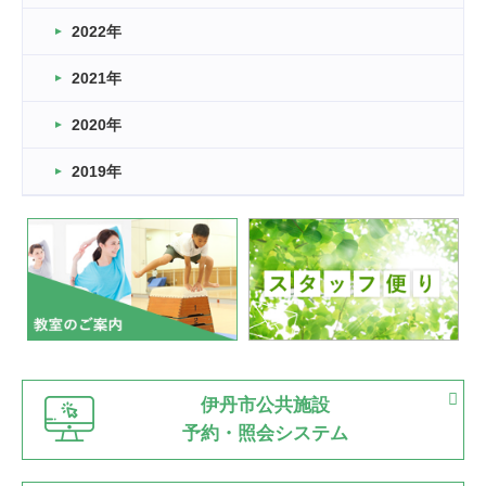
2022年
2026.03.11
スタッフ自慢
2021年
緑ケ丘体育館
2022.11.03
2020年
市民スポーツ祭 剣道の部開催
緑ケ丘体育館
2019年
2022.07.24
いたっぼーる大会☆彡
緑ケ丘体育館
2022.07.03
市内総合体育大会が開始
緑ケ丘体育館
猪名川運動広場
古池運動広場
市立野球場
2022.06.12
伊丹市公共施設
県知事杯争奪バレーボール大会が開催
予約・照会システム
緑ケ丘体育館
2022.05.05