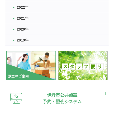
2022年
2026.03.11
スタッフ自慢
2021年
緑ケ丘体育館
2022.11.03
2020年
市民スポーツ祭 剣道の部開催
緑ケ丘体育館
2019年
2022.07.24
いたっぼーる大会☆彡
緑ケ丘体育館
2022.07.03
市内総合体育大会が開始
緑ケ丘体育館
猪名川運動広場
古池運動広場
市立野球場
2022.06.12
伊丹市公共施設
県知事杯争奪バレーボール大会が開催
予約・照会システム
緑ケ丘体育館
2022.05.05