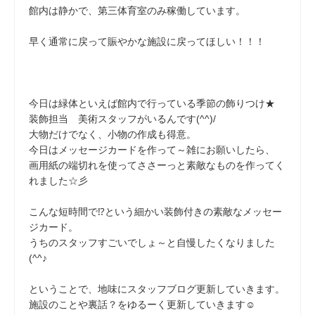
館内は静かで、第三体育室のみ稼働しています。
早く通常に戻って賑やかな施設に戻ってほしい！！！
今日は緑体といえば館内で行っている季節の飾りつけ★
装飾担当 美術スタッフがいるんです(^^)/
大物だけでなく、小物の作成も得意。
今日はメッセージカードを作って～雑にお願いしたら、
画用紙の端切れを使ってささーっと素敵なものを作ってく
れました☆彡
こんな短時間で⁉という細かい装飾付きの素敵なメッセー
ジカード。
うちのスタッフすごいでしょ～と自慢したくなりました
(^^♪
ということで、地味にスタッフブログ更新していきます。
施設のことや裏話？をゆるーく更新していきます☺