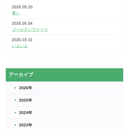
2026.05.20
暑い
2026.05.04
ゴールデンウイーク
2026.03.31
いよいよ
2026.03.28
2カ月
2026.03.20
アーカイブ
なぎなた
2026年
2026.03.16
どこよりも早い情報解禁
2025年
2026.03.15
車いすバスケとRくんのお話
2024年
2026.03.14
2023年
卒業・卒園の季節★