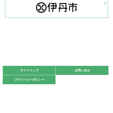
体育協会長杯 バドミントン競技の部
緑ケ丘体育館
2022.05.22
少年スポーツ大会 剣道の部
2022.06.05
阪神中学校 バレーボール優勝大会＊
緑ケ丘体育館
2021.11.13
マスターズスポーツフェスティバル「ビーチバレーボール
大会」開催
緑ケ丘体育館
サイトマップ
サイトマップ
お問い合せ
お問い合せ
2021.10.23
プライバシーポリシー
プライバシーポリシー
卓球選手権大会ラージボールの部開催☆
2021.10.20
車いすバスケチームの利用☆
緑ケ丘体育館
2021.06.26