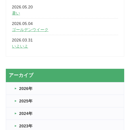
2026.05.20
暑い
2026.05.04
ゴールデンウイーク
2026.03.31
いよいよ
2026.03.28
2カ月
2026.03.20
アーカイブ
なぎなた
2026年
2026.03.16
どこよりも早い情報解禁
2025年
2026.03.15
車いすバスケとRくんのお話
2024年
2026.03.14
2023年
卒業・卒園の季節★