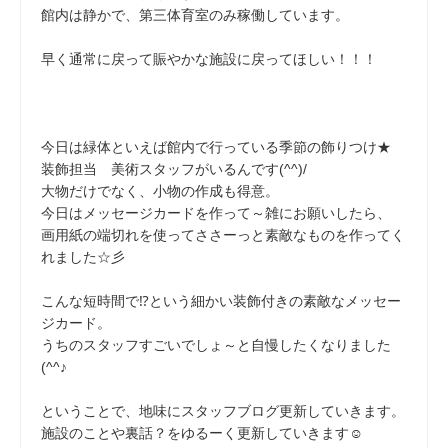
館内は静かで、第三体育室のみ稼働しています。
早く通常に戻って賑やかな施設に戻ってほしい！！！
今日は緑体といえば館内で行っている季節の飾りつけ★
装飾担当 美術スタッフがいるんです(^^)/
大物だけでなく、小物の作成も得意。
今日はメッセージカードを作って～雑にお願いしたら、
画用紙の端切れを使ってささーっと素敵なものを作ってく
れました☆彡
こんな短時間で⁉という細かい装飾付きの素敵なメッセー
ジカード。
うちのスタッフすごいでしょ～と自慢したくなりました
(^^♪
ということで、地味にスタッフブログ更新していきます。
施設のことや裏話？をゆるーく更新していきます☺