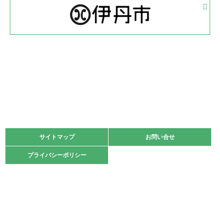
体育協会長杯 バドミントン競技の部
緑ケ丘体育館
2022.05.22
少年スポーツ大会 剣道の部
2022.06.05
阪神中学校 バレーボール優勝大会＊
緑ケ丘体育館
2021.11.13
マスターズスポーツフェスティバル「ビーチバレーボール
大会」開催
緑ケ丘体育館
サイトマップ
サイトマップ
お問い合せ
お問い合せ
2021.10.23
プライバシーポリシー
プライバシーポリシー
卓球選手権大会ラージボールの部開催☆
2021.10.20
車いすバスケチームの利用☆
緑ケ丘体育館
2021.06.26