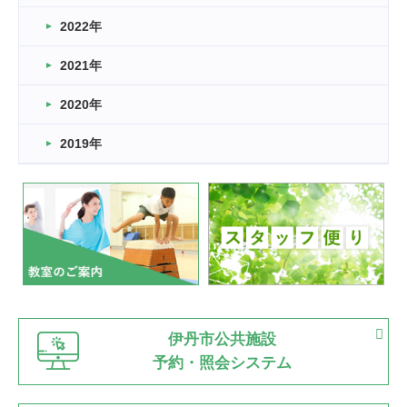
2022年
2026.03.11
スタッフ自慢
2021年
緑ケ丘体育館
2022.11.03
2020年
市民スポーツ祭 剣道の部開催
緑ケ丘体育館
2019年
2022.07.24
いたっぼーる大会☆彡
緑ケ丘体育館
2022.07.03
市内総合体育大会が開始
緑ケ丘体育館
猪名川運動広場
古池運動広場
市立野球場
2022.06.12
伊丹市公共施設
県知事杯争奪バレーボール大会が開催
予約・照会システム
緑ケ丘体育館
2022.05.05