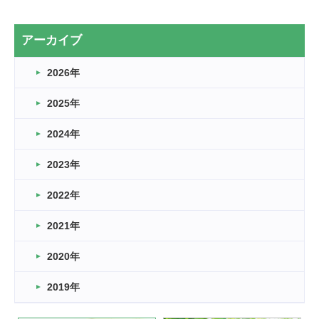
2カ月
2026.03.20
アーカイブ
なぎなた
2026年
2026.03.16
どこよりも早い情報解禁
2025年
2026.03.15
車いすバスケとRくんのお話
2024年
2026.03.14
2023年
卒業・卒園の季節★
2022年
2026.03.11
スタッフ自慢
2021年
緑ケ丘体育館
2022.11.03
2020年
市民スポーツ祭 剣道の部開催
緑ケ丘体育館
2019年
2022.07.24