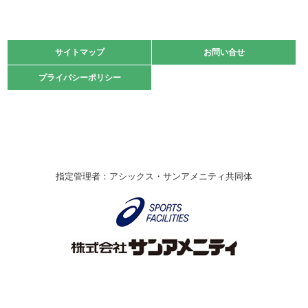
2021.11.13
マスターズスポーツフェスティバル「ビーチバレーボール
大会」開催
緑ケ丘体育館
サイトマップ
サイトマップ
お問い合せ
お問い合せ
2021.10.23
プライバシーポリシー
プライバシーポリシー
卓球選手権大会ラージボールの部開催☆
2021.10.20
車いすバスケチームの利用☆
緑ケ丘体育館
2021.06.26
指定管理者：アシックス・サンアメニティ共同体
伊丹市総合体育大会 バレーボール大会が開催されました
★
緑ケ丘体育館
2020.12.20
なわとびイベントを開催しました！
緑ケ丘体育館
2020.10.28
アシックス☆シニアウォーキングラボ