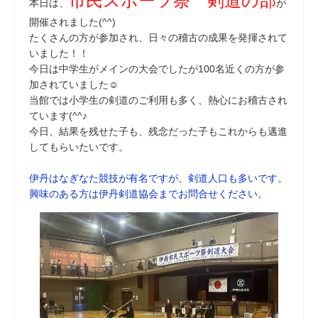
市民スポーツ祭 剣道の部
本日は、
が
開催されました(^^)
たくさんの方が参加され、日々の稽古の成果を発揮されて
いました！！
今日は中学生がメインの大会でしたが100名近くの方が参
加されていました☺
当館では小学生の剣道のご利用も多く、熱心にお稽古され
ています(^^♪
今日、結果を残せた子も、残念だった子もこれからも邁進
してもらいたいです。
伊丹はなぎなた競技が有名ですが、剣道人口も多いです。
興味のある方は伊丹剣道協会までお問合せください。