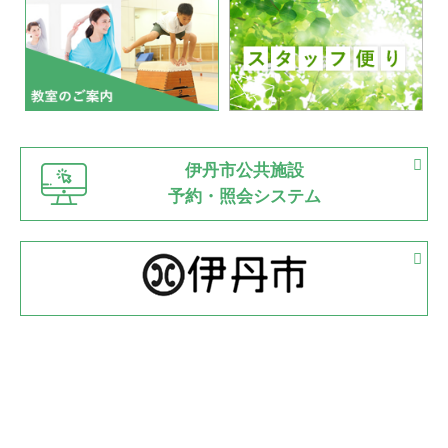
いたっぼーる大会☆彡
緑ケ丘体育館
2022.07.03
市内総合体育大会が開始
緑ケ丘体育館
猪名川運動広場
古池運動広場
市立野球場
2022.06.12
伊丹市公共施設
県知事杯争奪バレーボール大会が開催
予約・照会システム
緑ケ丘体育館
2022.05.05
体育協会長杯 バドミントン競技の部
緑ケ丘体育館
2022.05.22
少年スポーツ大会 剣道の部
2022.06.05
阪神中学校 バレーボール優勝大会＊
緑ケ丘体育館