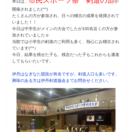
市民スポーツ祭 剣道の部
本日は、
が
開催されました(^^)
たくさんの方が参加され、日々の稽古の成果を発揮されて
いました！！
今日は中学生がメインの大会でしたが100名近くの方が参
加されていました☺
当館では小学生の剣道のご利用も多く、熱心にお稽古され
ています(^^♪
今日、結果を残せた子も、残念だった子もこれからも邁進
してもらいたいです。
伊丹はなぎなた競技が有名ですが、剣道人口も多いです。
興味のある方は伊丹剣道協会までお問合せください。