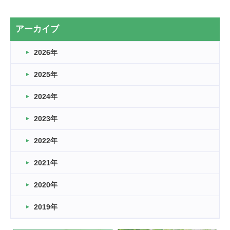
2カ月
2026.03.20
アーカイブ
なぎなた
2026年
2026.03.16
どこよりも早い情報解禁
2025年
2026.03.15
車いすバスケとRくんのお話
2024年
2026.03.14
2023年
卒業・卒園の季節★
2022年
2026.03.11
スタッフ自慢
2021年
緑ケ丘体育館
2022.11.03
2020年
市民スポーツ祭 剣道の部開催
緑ケ丘体育館
2019年
2022.07.24