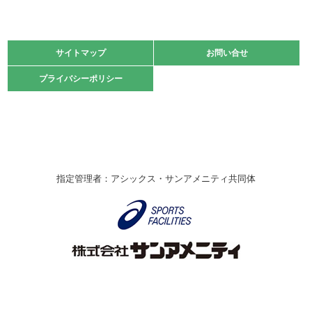
2021.11.13
マスターズスポーツフェスティバル「ビーチバレーボール
大会」開催
緑ケ丘体育館
サイトマップ
サイトマップ
お問い合せ
お問い合せ
2021.10.23
プライバシーポリシー
プライバシーポリシー
卓球選手権大会ラージボールの部開催☆
2021.10.20
車いすバスケチームの利用☆
緑ケ丘体育館
2021.06.26
指定管理者：アシックス・サンアメニティ共同体
伊丹市総合体育大会 バレーボール大会が開催されました
★
緑ケ丘体育館
2020.12.20
なわとびイベントを開催しました！
緑ケ丘体育館
2020.10.28
アシックス☆シニアウォーキングラボ