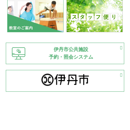
いたっぼーる大会☆彡
緑ケ丘体育館
2022.07.03
市内総合体育大会が開始
緑ケ丘体育館
猪名川運動広場
古池運動広場
市立野球場
2022.06.12
伊丹市公共施設
県知事杯争奪バレーボール大会が開催
予約・照会システム
緑ケ丘体育館
2022.05.05
体育協会長杯 バドミントン競技の部
緑ケ丘体育館
2022.05.22
少年スポーツ大会 剣道の部
2022.06.05
阪神中学校 バレーボール優勝大会＊
緑ケ丘体育館