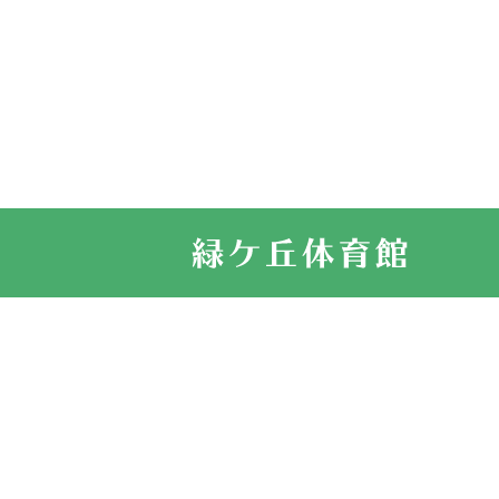
2022.11.03
市民スポーツ
2022.07.24
いたっぼーる
2022.07.03
市内総合体育
古池運動広場
2022.06.12
県知事杯争奪
2022.05.05
体育協会長杯
2022.05.22
少年スポーツ
2022.06.05
阪神中学校 
2021.11.13
マスターズス
サイトマップ
お問い合せ
プライバシ
緑ケ丘体育館
2021.10.23
卓球選手権大
2021.10.20
車いすバスケ
2021.06.26
伊丹市総合体
緑ケ丘体育館