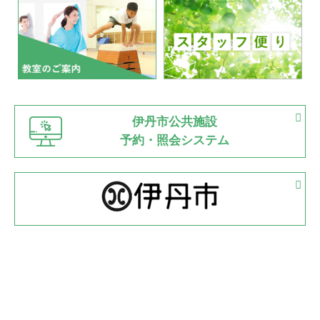
いたっぼーる大会☆彡
緑ケ丘体育館
2022.07.03
市内総合体育大会が開始
緑ケ丘体育館
猪名川運動広場
古池運動広場
市立野球場
2022.06.12
伊丹市公共施設
県知事杯争奪バレーボール大会が開催
予約・照会システム
緑ケ丘体育館
2022.05.05
体育協会長杯 バドミントン競技の部
緑ケ丘体育館
2022.05.22
少年スポーツ大会 剣道の部
2022.06.05
阪神中学校 バレーボール優勝大会＊
緑ケ丘体育館