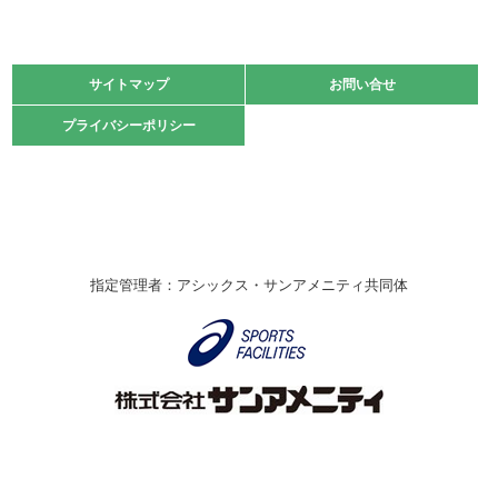
2021.11.13
マスターズスポーツフェスティバル「ビーチバレーボール
大会」開催
緑ケ丘体育館
サイトマップ
サイトマップ
お問い合せ
お問い合せ
2021.10.23
プライバシーポリシー
プライバシーポリシー
卓球選手権大会ラージボールの部開催☆
2021.10.20
車いすバスケチームの利用☆
緑ケ丘体育館
2021.06.26
指定管理者：アシックス・サンアメニティ共同体
伊丹市総合体育大会 バレーボール大会が開催されました
★
緑ケ丘体育館
2020.12.20
なわとびイベントを開催しました！
緑ケ丘体育館
2020.10.28
アシックス☆シニアウォーキングラボ