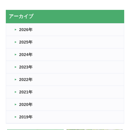
2カ月
2026.03.20
アーカイブ
なぎなた
2026年
2026.03.16
どこよりも早い情報解禁
2025年
2026.03.15
車いすバスケとRくんのお話
2024年
2026.03.14
2023年
卒業・卒園の季節★
2022年
2026.03.11
スタッフ自慢
2021年
緑ケ丘体育館
2022.11.03
2020年
市民スポーツ祭 剣道の部開催
緑ケ丘体育館
2019年
2022.07.24