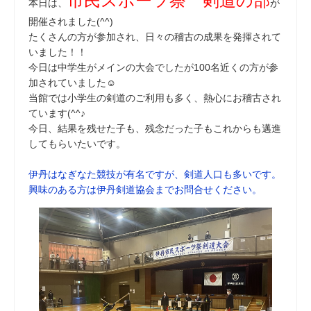
市民スポーツ祭 剣道の部
本日は、
が
開催されました(^^)
たくさんの方が参加され、日々の稽古の成果を発揮されて
いました！！
今日は中学生がメインの大会でしたが100名近くの方が参
加されていました☺
当館では小学生の剣道のご利用も多く、熱心にお稽古され
ています(^^♪
今日、結果を残せた子も、残念だった子もこれからも邁進
してもらいたいです。
伊丹はなぎなた競技が有名ですが、剣道人口も多いです。
興味のある方は伊丹剣道協会までお問合せください。