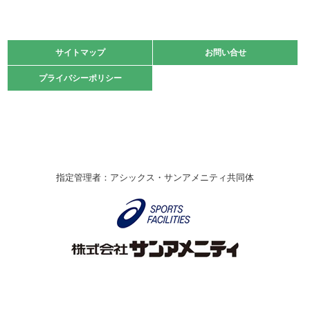
2021.11.13
マスターズスポーツフェスティバル「ビーチバレーボール
大会」開催
緑ケ丘体育館
サイトマップ
サイトマップ
お問い合せ
お問い合せ
2021.10.23
プライバシーポリシー
プライバシーポリシー
卓球選手権大会ラージボールの部開催☆
2021.10.20
車いすバスケチームの利用☆
緑ケ丘体育館
2021.06.26
指定管理者：アシックス・サンアメニティ共同体
伊丹市総合体育大会 バレーボール大会が開催されました
★
緑ケ丘体育館
2020.12.20
なわとびイベントを開催しました！
緑ケ丘体育館
2020.10.28
アシックス☆シニアウォーキングラボ