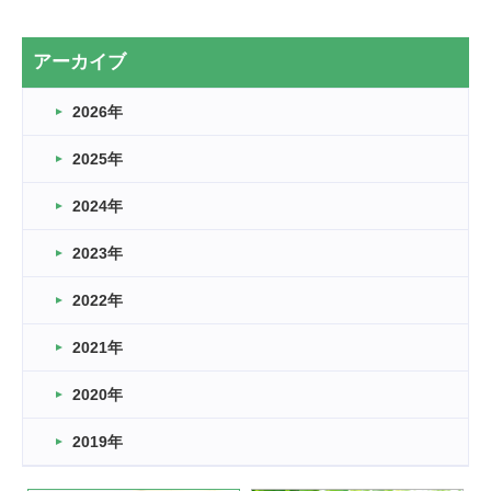
2カ月
2026.03.20
アーカイブ
なぎなた
2026年
2026.03.16
どこよりも早い情報解禁
2025年
2026.03.15
車いすバスケとRくんのお話
2024年
2026.03.14
2023年
卒業・卒園の季節★
2022年
2026.03.11
スタッフ自慢
2021年
緑ケ丘体育館
2022.11.03
2020年
市民スポーツ祭 剣道の部開催
緑ケ丘体育館
2019年
2022.07.24