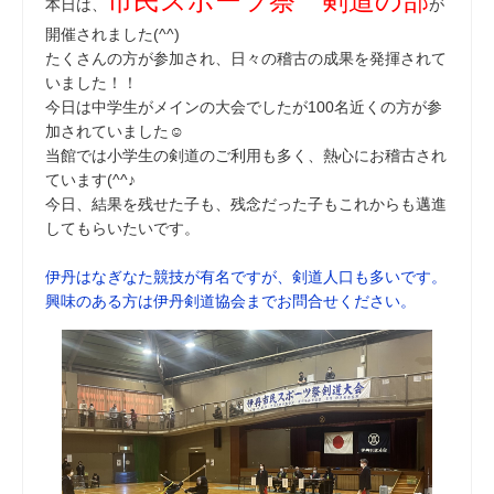
市民スポーツ祭 剣道の部
本日は、
が
開催されました(^^)
たくさんの方が参加され、日々の稽古の成果を発揮されて
いました！！
今日は中学生がメインの大会でしたが100名近くの方が参
加されていました☺
当館では小学生の剣道のご利用も多く、熱心にお稽古され
ています(^^♪
今日、結果を残せた子も、残念だった子もこれからも邁進
してもらいたいです。
伊丹はなぎなた競技が有名ですが、剣道人口も多いです。
興味のある方は伊丹剣道協会までお問合せください。