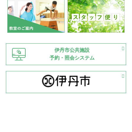
いたっぼーる大会☆彡
緑ケ丘体育館
2022.07.03
市内総合体育大会が開始
緑ケ丘体育館
猪名川運動広場
古池運動広場
市立野球場
2022.06.12
伊丹市公共施設
県知事杯争奪バレーボール大会が開催
予約・照会システム
緑ケ丘体育館
2022.05.05
体育協会長杯 バドミントン競技の部
緑ケ丘体育館
2022.05.22
少年スポーツ大会 剣道の部
2022.06.05
阪神中学校 バレーボール優勝大会＊
緑ケ丘体育館