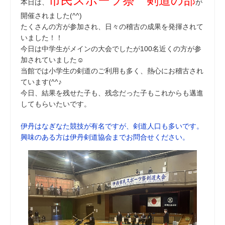
市民スポーツ祭 剣道の部
本日は、
が
開催されました(^^)
たくさんの方が参加され、日々の稽古の成果を発揮されて
いました！！
今日は中学生がメインの大会でしたが100名近くの方が参
加されていました☺
当館では小学生の剣道のご利用も多く、熱心にお稽古され
ています(^^♪
今日、結果を残せた子も、残念だった子もこれからも邁進
してもらいたいです。
伊丹はなぎなた競技が有名ですが、剣道人口も多いです。
興味のある方は伊丹剣道協会までお問合せください。