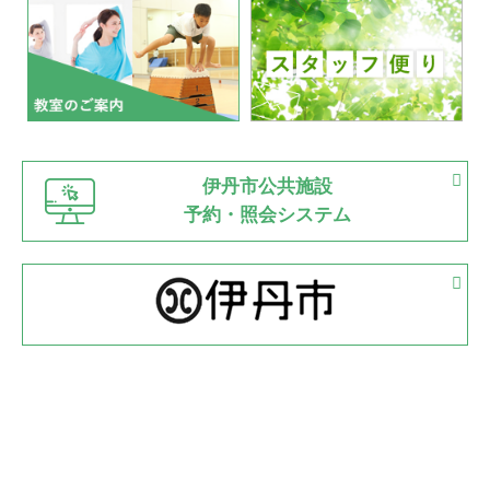
いたっぼーる大会☆彡
緑ケ丘体育館
2022.07.03
市内総合体育大会が開始
緑ケ丘体育館
猪名川運動広場
古池運動広場
市立野球場
2022.06.12
伊丹市公共施設
県知事杯争奪バレーボール大会が開催
予約・照会システム
緑ケ丘体育館
2022.05.05
体育協会長杯 バドミントン競技の部
緑ケ丘体育館
2022.05.22
少年スポーツ大会 剣道の部
2022.06.05
阪神中学校 バレーボール優勝大会＊
緑ケ丘体育館