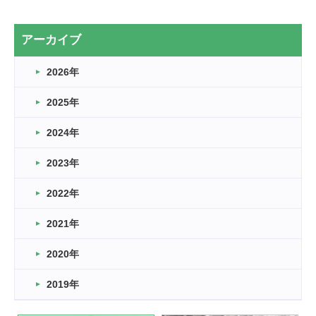
2カ月
2026.03.20
アーカイブ
なぎなた
2026年
2026.03.16
どこよりも早い情報解禁
2025年
2026.03.15
車いすバスケとRくんのお話
2024年
2026.03.14
2023年
卒業・卒園の季節★
2022年
2026.03.11
スタッフ自慢
2021年
緑ケ丘体育館
2022.11.03
2020年
市民スポーツ祭 剣道の部開催
緑ケ丘体育館
2019年
2022.07.24