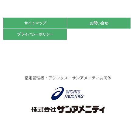
2021.11.13
マスターズスポーツフェスティバル「ビーチバレーボール
大会」開催
緑ケ丘体育館
サイトマップ
サイトマップ
お問い合せ
お問い合せ
2021.10.23
プライバシーポリシー
プライバシーポリシー
卓球選手権大会ラージボールの部開催☆
2021.10.20
車いすバスケチームの利用☆
緑ケ丘体育館
2021.06.26
指定管理者：アシックス・サンアメニティ共同体
伊丹市総合体育大会 バレーボール大会が開催されました
★
緑ケ丘体育館
2020.12.20
なわとびイベントを開催しました！
緑ケ丘体育館
2020.10.28
アシックス☆シニアウォーキングラボ