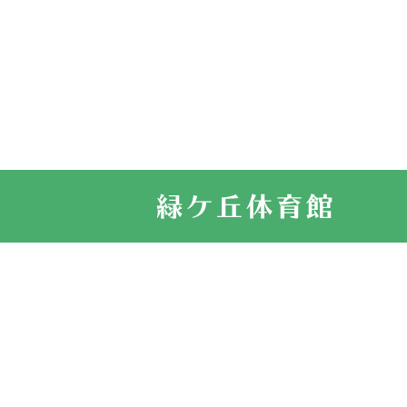
2022.11.03
市民スポーツ
2022.07.24
いたっぼーる
2022.07.03
市内総合体育
古池運動広場
2022.06.12
県知事杯争奪
2022.05.05
体育協会長杯
2022.05.22
少年スポーツ
2022.06.05
阪神中学校 
2021.11.13
マスターズス
サイトマップ
お問い合せ
プライバシ
緑ケ丘体育館
2021.10.23
卓球選手権大
2021.10.20
車いすバスケ
2021.06.26
伊丹市総合体
緑ケ丘体育館