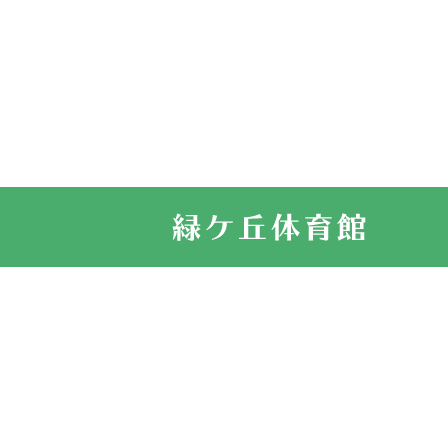
2022.11.03
市民スポーツ
2022.07.24
いたっぼーる
2022.07.03
市内総合体育
古池運動広場
2022.06.12
県知事杯争奪
2022.05.05
体育協会長杯
2022.05.22
少年スポーツ
2022.06.05
阪神中学校 
2021.11.13
マスターズス
サイトマップ
お問い合せ
プライバシ
緑ケ丘体育館
2021.10.23
卓球選手権大
2021.10.20
車いすバスケ
2021.06.26
伊丹市総合体
緑ケ丘体育館