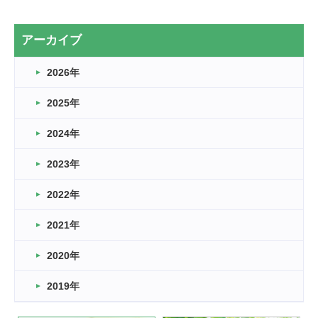
2カ月
2026.03.20
アーカイブ
なぎなた
2026年
2026.03.16
どこよりも早い情報解禁
2025年
2026.03.15
車いすバスケとRくんのお話
2024年
2026.03.14
2023年
卒業・卒園の季節★
2022年
2026.03.11
スタッフ自慢
2021年
緑ケ丘体育館
2022.11.03
2020年
市民スポーツ祭 剣道の部開催
緑ケ丘体育館
2019年
2022.07.24