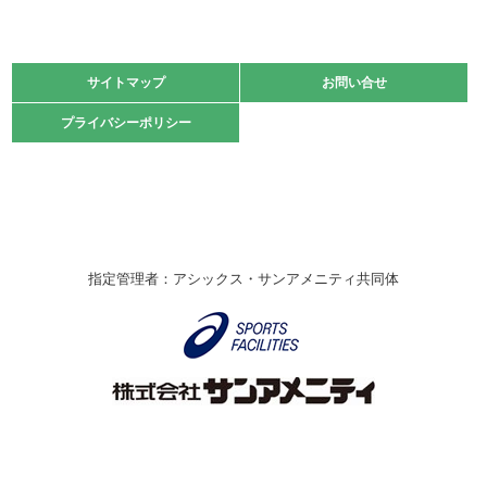
2021.11.13
マスターズスポーツフェスティバル「ビーチバレーボール
大会」開催
緑ケ丘体育館
サイトマップ
サイトマップ
お問い合せ
お問い合せ
2021.10.23
プライバシーポリシー
プライバシーポリシー
卓球選手権大会ラージボールの部開催☆
2021.10.20
車いすバスケチームの利用☆
緑ケ丘体育館
2021.06.26
指定管理者：アシックス・サンアメニティ共同体
伊丹市総合体育大会 バレーボール大会が開催されました
★
緑ケ丘体育館
2020.12.20
なわとびイベントを開催しました！
緑ケ丘体育館
2020.10.28
アシックス☆シニアウォーキングラボ