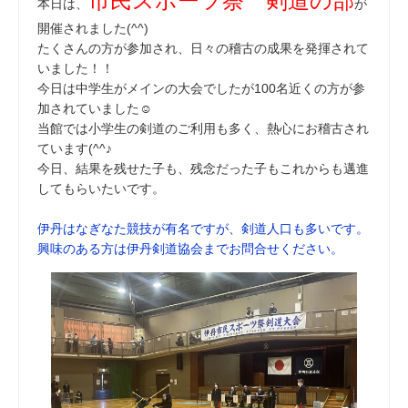
市民スポーツ祭 剣道の部
本日は、
が
開催されました(^^)
たくさんの方が参加され、日々の稽古の成果を発揮されて
いました！！
今日は中学生がメインの大会でしたが100名近くの方が参
加されていました☺
当館では小学生の剣道のご利用も多く、熱心にお稽古され
ています(^^♪
今日、結果を残せた子も、残念だった子もこれからも邁進
してもらいたいです。
伊丹はなぎなた競技が有名ですが、剣道人口も多いです。
興味のある方は伊丹剣道協会までお問合せください。