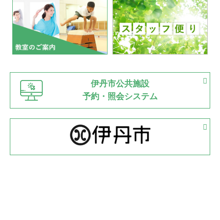
いたっぼーる大会☆彡
緑ケ丘体育館
2022.07.03
市内総合体育大会が開始
緑ケ丘体育館
猪名川運動広場
古池運動広場
市立野球場
2022.06.12
伊丹市公共施設
県知事杯争奪バレーボール大会が開催
予約・照会システム
緑ケ丘体育館
2022.05.05
体育協会長杯 バドミントン競技の部
緑ケ丘体育館
2022.05.22
少年スポーツ大会 剣道の部
2022.06.05
阪神中学校 バレーボール優勝大会＊
緑ケ丘体育館