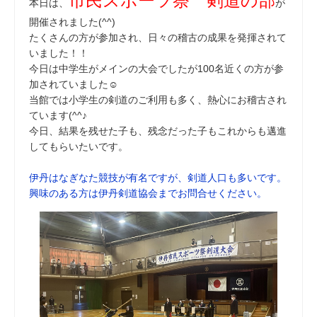
市民スポーツ祭 剣道の部
本日は、
が
開催されました(^^)
たくさんの方が参加され、日々の稽古の成果を発揮されて
いました！！
今日は中学生がメインの大会でしたが100名近くの方が参
加されていました☺
当館では小学生の剣道のご利用も多く、熱心にお稽古され
ています(^^♪
今日、結果を残せた子も、残念だった子もこれからも邁進
してもらいたいです。
伊丹はなぎなた競技が有名ですが、剣道人口も多いです。
興味のある方は伊丹剣道協会までお問合せください。