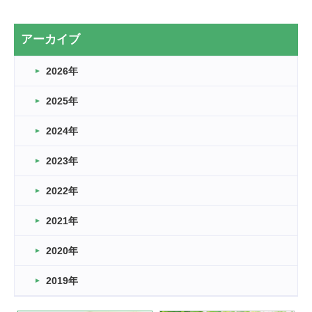
2カ月
2026.03.20
アーカイブ
なぎなた
2026年
2026.03.16
どこよりも早い情報解禁
2025年
2026.03.15
車いすバスケとRくんのお話
2024年
2026.03.14
2023年
卒業・卒園の季節★
2022年
2026.03.11
スタッフ自慢
2021年
緑ケ丘体育館
2022.11.03
2020年
市民スポーツ祭 剣道の部開催
緑ケ丘体育館
2019年
2022.07.24