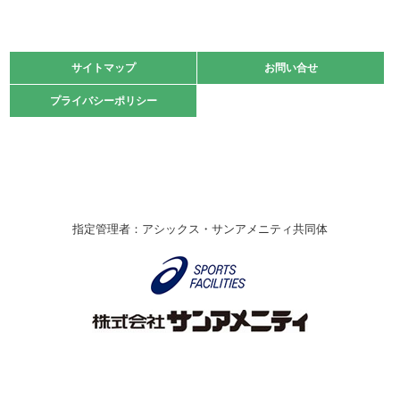
2021.11.13
マスターズスポーツフェスティバル「ビーチバレーボール
大会」開催
緑ケ丘体育館
サイトマップ
サイトマップ
お問い合せ
お問い合せ
2021.10.23
プライバシーポリシー
プライバシーポリシー
卓球選手権大会ラージボールの部開催☆
2021.10.20
車いすバスケチームの利用☆
緑ケ丘体育館
2021.06.26
指定管理者：アシックス・サンアメニティ共同体
伊丹市総合体育大会 バレーボール大会が開催されました
★
緑ケ丘体育館
2020.12.20
なわとびイベントを開催しました！
緑ケ丘体育館
2020.10.28
アシックス☆シニアウォーキングラボ