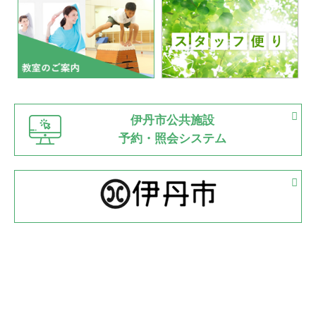
いたっぼーる大会☆彡
緑ケ丘体育館
2022.07.03
市内総合体育大会が開始
緑ケ丘体育館
猪名川運動広場
古池運動広場
市立野球場
2022.06.12
伊丹市公共施設
県知事杯争奪バレーボール大会が開催
予約・照会システム
緑ケ丘体育館
2022.05.05
体育協会長杯 バドミントン競技の部
緑ケ丘体育館
2022.05.22
少年スポーツ大会 剣道の部
2022.06.05
阪神中学校 バレーボール優勝大会＊
緑ケ丘体育館