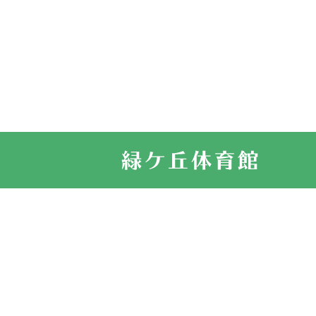
2022.11.03
市民スポーツ
2022.07.24
いたっぼーる
2022.07.03
市内総合体育
古池運動広場
2022.06.12
県知事杯争奪
2022.05.05
体育協会長杯
2022.05.22
少年スポーツ
2022.06.05
阪神中学校 
2021.11.13
マスターズス
サイトマップ
お問い合せ
プライバシ
緑ケ丘体育館
2021.10.23
卓球選手権大
2021.10.20
車いすバスケ
2021.06.26
伊丹市総合体
緑ケ丘体育館