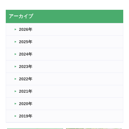
2カ月
2026.03.20
アーカイブ
なぎなた
2026年
2026.03.16
どこよりも早い情報解禁
2025年
2026.03.15
車いすバスケとRくんのお話
2024年
2026.03.14
2023年
卒業・卒園の季節★
2022年
2026.03.11
スタッフ自慢
2021年
緑ケ丘体育館
2022.11.03
2020年
市民スポーツ祭 剣道の部開催
緑ケ丘体育館
2019年
2022.07.24