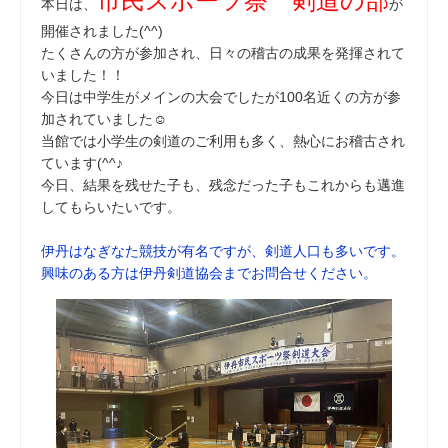
市民スポーツ祭 剣道の部
本日は、
が
開催されました(^^)
たくさんの方が参加され、日々の稽古の成果を発揮されて
いました！！
今日は中学生がメインの大会でしたが100名近くの方が参
加されていました☺
当館では小学生の剣道のご利用も多く、熱心にお稽古され
ています(^^♪
今日、結果を残せた子も、残念だった子もこれからも邁進
してもらいたいです。
伊丹はなぎなた競技が有名ですが、剣道人口も多いです。
興味のある方は伊丹剣道協会までお問合せください。