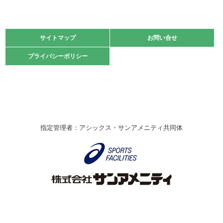
2021.11.13
マスターズスポーツフェスティバル「ビーチバレーボール
大会」開催
緑ケ丘体育館
サイトマップ
サイトマップ
お問い合せ
お問い合せ
2021.10.23
プライバシーポリシー
プライバシーポリシー
卓球選手権大会ラージボールの部開催☆
2021.10.20
車いすバスケチームの利用☆
緑ケ丘体育館
2021.06.26
指定管理者：アシックス・サンアメニティ共同体
伊丹市総合体育大会 バレーボール大会が開催されました
★
緑ケ丘体育館
2020.12.20
なわとびイベントを開催しました！
緑ケ丘体育館
2020.10.28
アシックス☆シニアウォーキングラボ