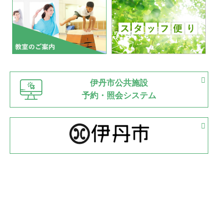
いたっぼーる大会☆彡
緑ケ丘体育館
2022.07.03
市内総合体育大会が開始
緑ケ丘体育館
猪名川運動広場
古池運動広場
市立野球場
2022.06.12
伊丹市公共施設
県知事杯争奪バレーボール大会が開催
予約・照会システム
緑ケ丘体育館
2022.05.05
体育協会長杯 バドミントン競技の部
緑ケ丘体育館
2022.05.22
少年スポーツ大会 剣道の部
2022.06.05
阪神中学校 バレーボール優勝大会＊
緑ケ丘体育館