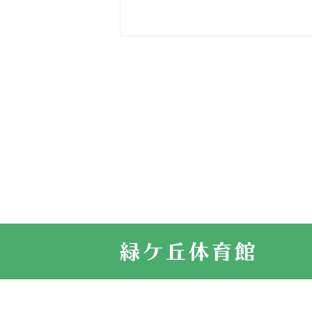
2026.03.16
どこよりも早
2026.03.15
車いすバスケ
2026.03.14
卒業・卒園の
2026.03.11
スタッフ自慢
2022.11.03
市民スポーツ
2022.07.24
いたっぼーる
2022.07.03
市内総合体育
古池運動広場
2022.06.12
県知事杯争奪
2022.05.05
体育協会長杯
2022.05.22
少年スポーツ
2022.06.05
阪神中学校 
2021.11.13
マスターズス
サイトマップ
お問い合せ
プライバシ
緑ケ丘体育館