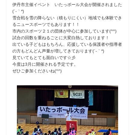
伊丹市主催イベント いたっボール大会が開催されました
(´-｀*)
雪合戦を雪の降らない（積もりにくい）地域でも体験でき
るニュースポーツでもあります！！
市内のスポーツ２１の団体が中心に参加しています(^^)
試合の回数を重ねるごとに大変白熱しております！
出ている子どもはもちろん、応援している保護者や指導者
の方もどんどん声量が増してきております(´-｀*)
見ていてもとても面白いです☆彡
今度は3月に開催される予定です。
ぜひご参加くださいね(^^)