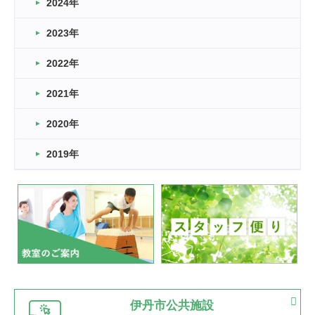
車いすバスケとRくんのお話
2024年
2026.03.14
2023年
卒業・卒園の季節★
2022年
2026.03.11
スタッフ自慢
2021年
緑ケ丘体育館
2022.11.03
2020年
市民スポーツ祭 剣道の部開催
緑ケ丘体育館
2019年
2022.07.24
いたっぼーる大会☆彡
緑ケ丘体育館
2022.07.03
市内総合体育大会が開始
緑ケ丘体育館
猪名川運動広場
古池運動広場
市立野球場
2022.06.12
伊丹市公共施設