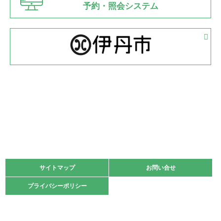
県知事杯争奪バレーボール大会が開催
予約・照会システム
緑ケ丘体育館
2022.05.05
体育協会長杯 バドミントン競技の部
緑ケ丘体育館
2022.05.22
少年スポーツ大会 剣道の部
2022.06.05
阪神中学校 バレーボール優勝大会＊
緑ケ丘体育館
2021.11.13
マスターズスポーツフェスティバル「ビーチバレーボール
大会」開催
緑ケ丘体育館
サイトマップ
サイトマップ
お問い合せ
お問い合せ
2021.10.23
プライバシーポリシー
プライバシーポリシー
卓球選手権大会ラージボールの部開催☆
2021.10.20